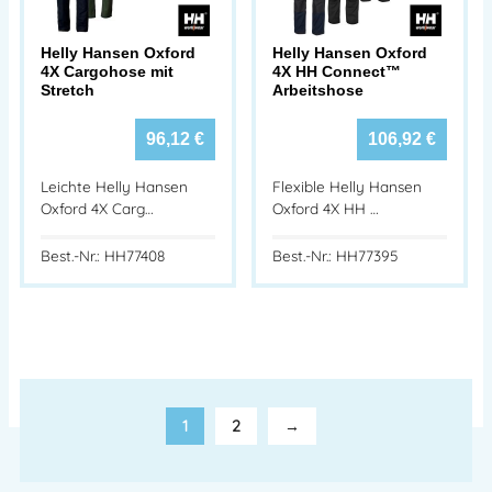
Helly Hansen Oxford
Helly Hansen Oxford
4X Cargohose mit
4X HH Connect™
Stretch
Arbeitshose
96,12
€
106,92
€
Leichte Helly Hansen
Flexible Helly Hansen
Oxford 4X Carg…
Oxford 4X HH …
Best.-Nr.: HH77408
Best.-Nr.: HH77395
1
2
→