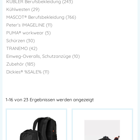
KÜBLER Berufsbekleidung (243)
Kühlwesten (29)
MASCOT® Berufsbekleidung (766)
Peter's IMAGELINE (11)
PUMA® workwear (5)
Schürzen (30)
TRANEMO (42)
Einweg-Overalls, Schutzanzüge (10)
Zubehör (185)
Dickies® %SALE% (11)
1–16 von 23 Ergebnissen werden angezeigt