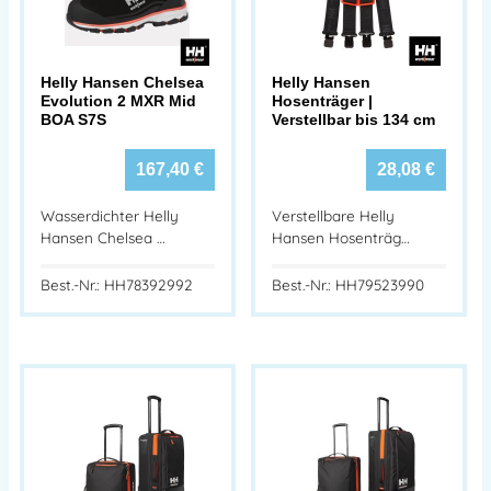
Helly Hansen Chelsea
Helly Hansen
Evolution 2 MXR Mid
Hosenträger |
BOA S7S
Verstellbar bis 134 cm
167,40
€
28,08
€
Wasserdichter Helly
Verstellbare Helly
Hansen Chelsea …
Hansen Hosenträg…
Best.-Nr.: HH78392992
Best.-Nr.: HH79523990