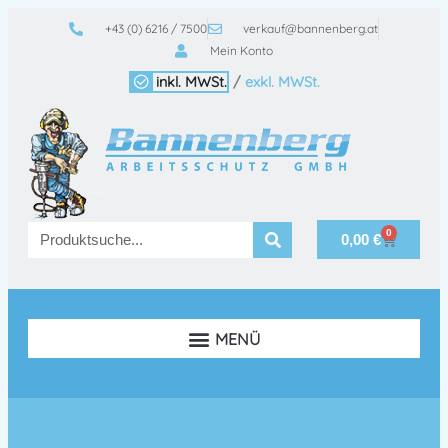
+43 (0) 6216 / 7500
verkauf@bannenberg.at
Mein Konto
inkl. MWSt.
/
exkl. MWSt.
0
0,00
€