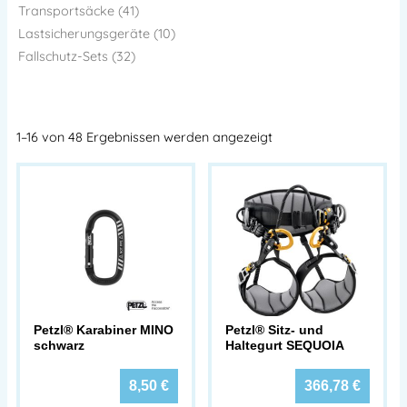
Transportsäcke (41)
Lastsicherungsgeräte (10)
Fallschutz-Sets (32)
1–16 von 48 Ergebnissen werden angezeigt
Petzl® Karabiner MINO
Petzl® Sitz- und
schwarz
Haltegurt SEQUOIA
8,50
€
366,78
€