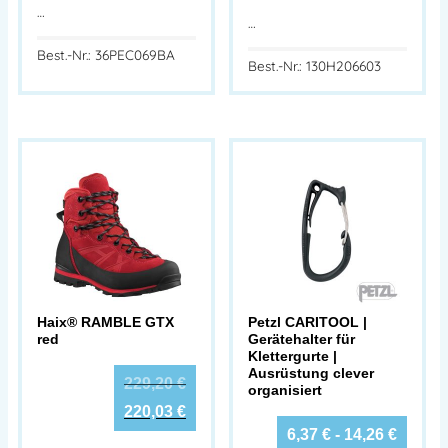
…
…
Best.-Nr.: 36PEC069BA
Best.-Nr.: 130H206603
Haix® RAMBLE GTX
Petzl CARITOOL |
red
Gerätehalter für
Klettergurte |
Ausrüstung clever
229,20
€
organisiert
220,03
€
6,37
€
-
14,26
€