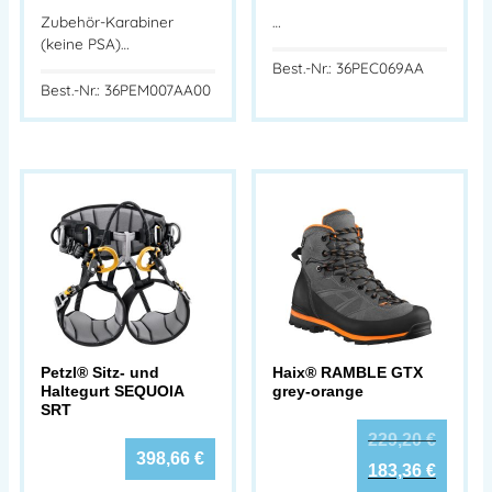
Zubehör-Karabiner
…
(keine PSA)…
Best.-Nr.: 36PEC069AA
Best.-Nr.: 36PEM007AA00
Petzl® Sitz- und
Haix® RAMBLE GTX
Haltegurt SEQUOIA
grey-orange
SRT
229,20
€
398,66
€
183,36
€