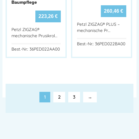
Baumpflege
260,46
€
223,26
€
Petzl ZIGZAG® PLUS –
Petzl ZIGZAG®
mechanische Pr…
mechanische Prusikrol…
Best.-Nr.: 36PED022BA00
Best.-Nr.: 36PED022AA00
1
2
3
→