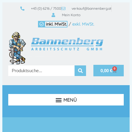
+43 (0) 6216 / 7500
verkauf@bannenberg.at
Mein Konto
inkl. MWSt.
/
exkl. MWSt.
0
0,00
€