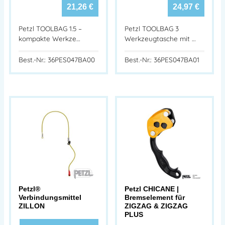
21,26
€
24,97
€
Petzl TOOLBAG 1.5 –
Petzl TOOLBAG 3
kompakte Werkze…
Werkzeugtasche mit …
Best.-Nr.: 36PES047BA00
Best.-Nr.: 36PES047BA01
Petzl®
Petzl CHICANE |
Verbindungsmittel
Bremselement für
ZILLON
ZIGZAG & ZIGZAG
PLUS