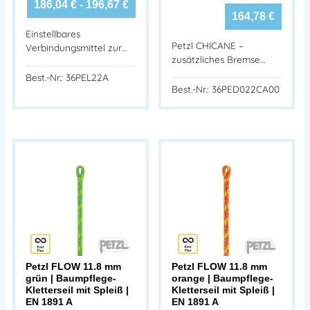
186,04
€
-
196,67
€
164,78
€
Einstellbares
Petzl CHICANE –
Verbindungsmittel zur…
zusätzliches Bremse…
Best.-Nr.: 36PEL22A
Best.-Nr.: 36PED022CA00
Petzl FLOW 11.8 mm
Petzl FLOW 11.8 mm
grün | Baumpflege-
orange | Baumpflege-
Kletterseil mit Spleiß |
Kletterseil mit Spleiß |
EN 1891 A
EN 1891 A