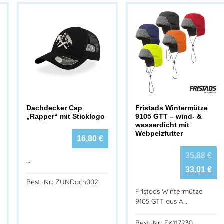
Dachdecker Cap
Fristads Wintermütze
„Rapper“ mit Sticklogo
9105 GTT – wind- &
wasserdicht mit
Webpelzfutter
16,80
€
35,88
€
…
33,01
€
Best.-Nr.: ZUNDach002
Fristads Wintermütze
9105 GTT aus A…
Best.-Nr.: FK117230