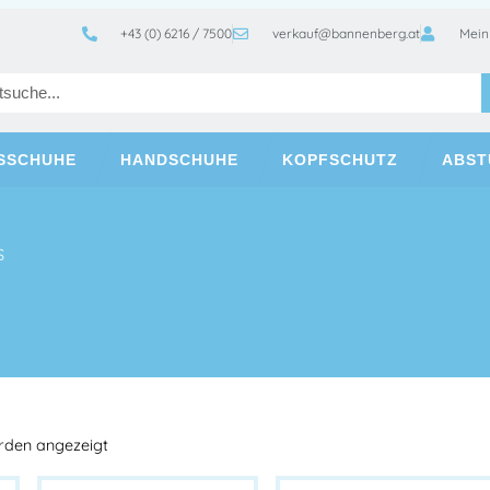
+43 (0) 6216 / 7500
verkauf@bannenberg.at
Mein
TSSCHUHE
HANDSCHUHE
KOPFSCHUTZ
ABST
S
erden angezeigt