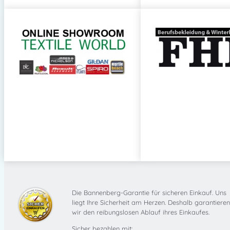
Die Bannenberg-Garantie für sicheren Einkauf. Uns
liegt Ihre Sicherheit am Herzen. Deshalb garantieren
wir den reibungslosen Ablauf ihres Einkaufes.
Sicher bezahlen mit: