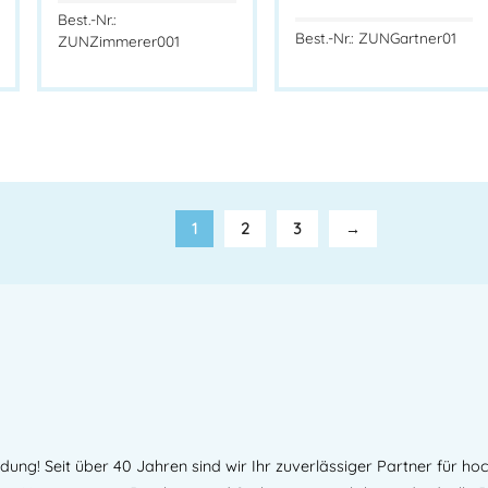
Best.-Nr.:
Best.-Nr.: ZUNGartner01
ZUNZimmerer001
1
2
3
→
ng! Seit über 40 Jahren sind wir Ihr zuverlässiger Partner für hoc