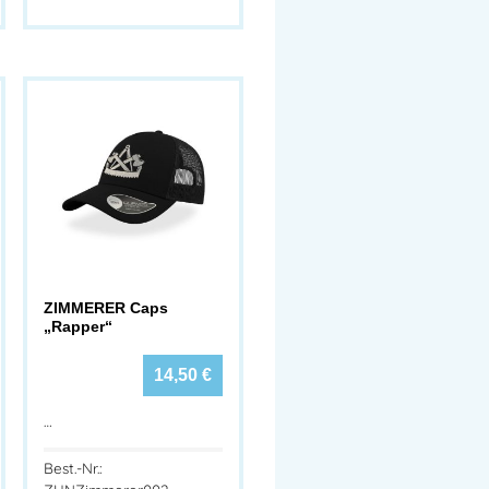
ZIMMERER Caps
„Rapper“
14,50
€
…
Best.-Nr.: