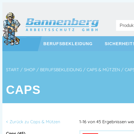
BERUFSBEKLEIDUNG
SICHERHEI
START
/
SHOP
/
BERUFSBEKLEIDUNG
/
CAPS & MÜTZEN
/ CAP
CAPS
< Zurück zu Caps & Mützen
1–16 von 45 Ergebnissen w
Caps (45)