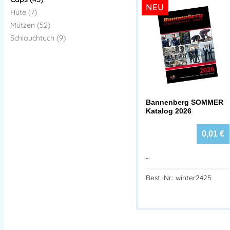
NEU
Hüte (7)
Mützen (52)
Schlauchtuch (9)
Bannenberg SOMMER
Katalog 2026
0,01
€
…
Best.-Nr.: winter2425