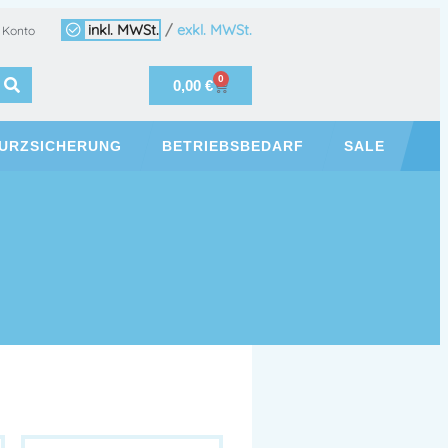
inkl. MWSt.
/
exkl. MWSt.
 Konto
0
0,00
€
URZSICHERUNG
BETRIEBSBEDARF
SALE