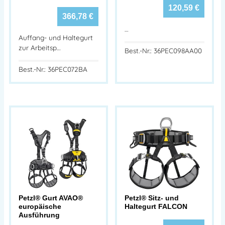
120,59
€
366,78
€
…
Auffang- und Haltegurt
zur Arbeitsp…
Best.-Nr.: 36PEC098AA00
Best.-Nr.: 36PEC072BA
Petzl® Gurt AVAO®
Petzl® Sitz- und
europäische
Haltegurt FALCON
Ausführung