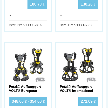
180,73
€
138,20
€
…
…
Best.-Nr.: 36PEC038EA
Best.-Nr.: 36PEC038FA
Petzl@ Auffanggurt
Petzl@ Auffanggurt
VOLT® European
VOLT® International
348,00
€
-
354,00
€
271,09
€