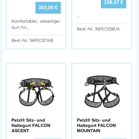
159,47
€
303,00
€
…
Komfortabler, vielseitiger
Gurt für…
Best.-Nr.: 36PEC038DA
Best.-Nr.: 36PEC071AB
Petzl® Sitz- und
Petzl® Sitz- und
Haltegurt FALCON
Haltegurt FALCON
ASCENT
MOUNTAIN