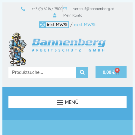
+43 (0) 6216 / 7500
verkauf@bannenberg.at
Mein Konto
inkl. MWSt.
/
exkl. MWSt.
0
0,00
€