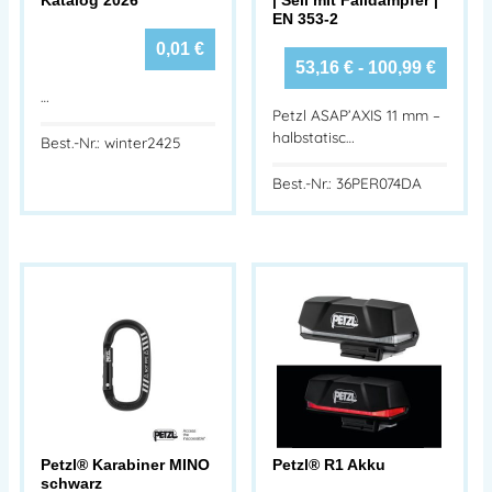
EN 353-2
0,01
€
53,16
€
-
100,99
€
…
Petzl ASAP’AXIS 11 mm –
halbstatisc…
Best.-Nr.: winter2425
Best.-Nr.: 36PER074DA
Petzl® Karabiner MINO
Petzl® R1 Akku
schwarz