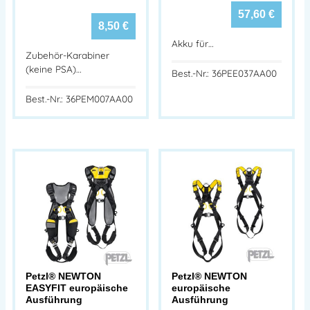
57,60
€
8,50
€
Akku für…
Zubehör-Karabiner
(keine PSA)…
Best.-Nr.: 36PEE037AA00
Best.-Nr.: 36PEM007AA00
Petzl® NEWTON
Petzl® NEWTON
EASYFIT europäische
europäische
Ausführung
Ausführung