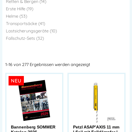
Retten & Bergen (14)
Erste Hilfe (19)
Helme (53)
Transportsäcke (41)
Lastsicherungsgeräte (10)
Fallschutz-Sets (32)
1–16 von 277 Ergebnissen werden angezeigt
NEU
Bannenberg SOMMER
Petzl ASAP’AXIS 11 mm
Katalog 2026
| Seil mit Falldämpfer |