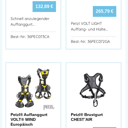
132,89
€
265,79
€
Schnell anzulegender
Petzl VOLT LIGHT
Auffanggurt…
Auffang- und Halte…
Best.-Nr.: 36PEC073CA
Best.-Nr.: 36PEC072GA
Petzl® Auffanggurt
Petzl® Brustgurt
VOLT® WIND
CHEST’AIR
Europäisch