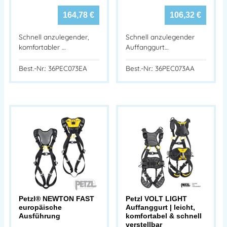
164,78
€
106,32
€
Schnell anzulegender,
Schnell anzulegender
komfortabler …
Auffanggurt…
Best.-Nr.: 36PEC073EA
Best.-Nr.: 36PEC073AA
Petzl® NEWTON FAST
Petzl VOLT LIGHT
europäische
Auffanggurt | leicht,
Ausführung
komfortabel & schnell
verstellbar