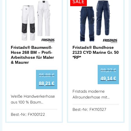
SALE
Fristads® Baumwoll-
Fristads® Bundhose
Hose 268 BM – Profi-
2123 CYD Marine Gr. 50
Arbeitshose für Maler
*RP*
& Maurer
98,27
€
95,88
€
49,14
€
88,21
€
Fristads moderne
Weiße Handwerkerhose
Allrounderhose mit…
aus 100 % Baum…
Best.-Nr.: FK110327
Best.-Nr.: FK100122