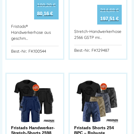
100,20
€
214,68
€
80,16
€
197,51
€
Fristads®
Stretch-Handwerkerhose
Handwerkerhose aus
2566 GSTP mi…
geschm…
Best.-Nr.: FK129487
Best.-Nr.: FK100544
Fristads Handwerker-
Fristads Shorts 254
Stretch-Shorts 2598
BPC – Robuste