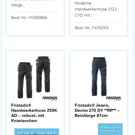
Moderne
Wege…
Handwerkerhose 2122
CYD mit…
Best.-Nr.: FK300866
Best.-Nr.: FK110313
Fristads®
Fristads® Jeans,
Handwerkerhose 255K
Denim 270 DY **RP** –
AD – robust, mit
Beinlänge 87cm
Knietaschen
105,48
€
65,88
€
-
107,88
€