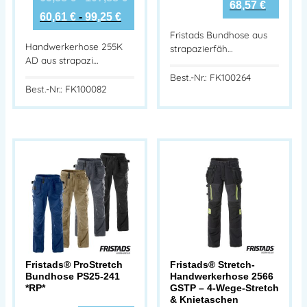
68,57
€
60,61
€
-
99,25
€
Fristads Bundhose aus
Handwerkerhose 255K
strapazierfäh…
AD aus strapazi…
Best.-Nr.: FK100264
Best.-Nr.: FK100082
Fristads® ProStretch
Fristads® Stretch-
Bundhose PS25-241
Handwerkerhose 2566
*RP*
GSTP – 4-Wege-Stretch
& Knietaschen