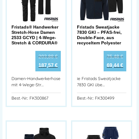
Fristads® Handwerker
Fristads Sweatjacke
Stretch-Hose Damen
7830 GKI – PFAS-frei,
2533 GCYD | 4-Wege-
Double-Face, aus
Stretch & CORDURA®
recyceltem Polyester
203,88
€
75,48
€
187,57
€
69,44
€
Damen-Handwerkerhose
ie Fristads Sweatjacke
mit 4-Wege-Str…
7830 GKI übe…
Best.-Nr.: FK300867
Best.-Nr.: FK300499