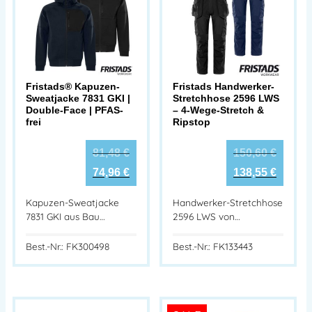
Fristads® Kapuzen-
Fristads Handwerker-
Sweatjacke 7831 GKI |
Stretchhose 2596 LWS
Double-Face | PFAS-
– 4-Wege-Stretch &
frei
Ripstop
81,48
€
150,60
€
74,96
€
138,55
€
Kapuzen-Sweatjacke
Handwerker-Stretchhose
7831 GKI aus Bau…
2596 LWS von…
Best.-Nr.: FK300498
Best.-Nr.: FK133443