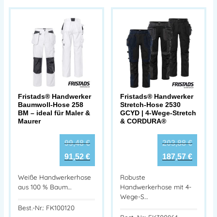
Fristads® Handwerker
Fristads® Handwerker
Baumwoll-Hose 258
Stretch-Hose 2530
BM – ideal für Maler &
GCYD | 4-Wege-Stretch
Maurer
& CORDURA®
99,48
€
203,88
€
91,52
€
187,57
€
Weiße Handwerkerhose
Robuste
aus 100 % Baum…
Handwerkerhose mit 4-
Wege-S…
Best.-Nr.: FK100120