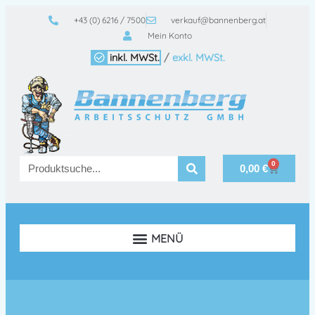
+43 (0) 6216 / 7500
verkauf@bannenberg.at
Mein Konto
inkl. MWSt.
/
exkl. MWSt.
0
0,00
€