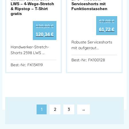
LWS – 4-Wege-Stretch
Serviceshorts mit
& Ripstop – T-Shirt
Funktionstaschen
gratis
67,08
€
130,80
€
61,72
€
120,34
€
Robuste Serviceshorts
Handwerker-Stretch-
mit aufgeraut…
Shorts 2598 LWS …
Best.-Nr.: FK100128
Best.-Nr.: FK134119
1
2
3
→