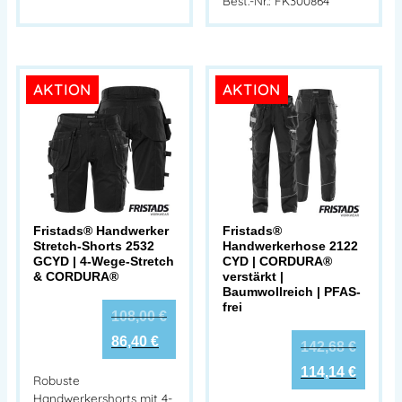
Best.-Nr.: FK300864
AKTION
AKTION
Fristads® Handwerker
Fristads®
Stretch-Shorts 2532
Handwerkerhose 2122
GCYD | 4-Wege-Stretch
CYD | CORDURA®
& CORDURA®
verstärkt |
Baumwollreich | PFAS-
frei
108,00
€
86,40
€
142,68
€
114,14
€
Robuste
Handwerkershorts mit 4-