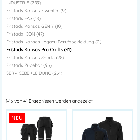
INDUSTRIE (259)
Fristads Kansas Essential (9)
Fristads FAS (18)
Fristads Kansas GEN Y (10)
Fristads ICON (47)
Fristads Kansas Legacy Berufsbekleidung (0)
Fristads Kansas Pro Crafts (41)
Fristads Kansas Shorts (28)
Fristads Zubehör (95)
SERVICEBEKLEIDUNG (251)
1–16 von 41 Ergebnissen werden angezeigt
NEU