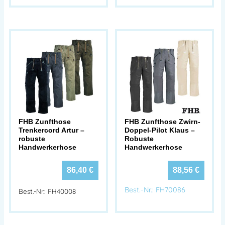
FHB Zunfthose
FHB Zunfthose Zwirn-
Trenkercord Artur –
Doppel-Pilot Klaus –
robuste
Robuste
Handwerkerhose
Handwerkerhose
86,40
€
88,56
€
Best.-Nr.: FH70086
Best.-Nr.: FH40008