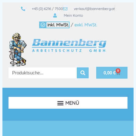
+43 (0) 6216 / 7500
verkauf@bannenberg.at
Mein Konto
inkl. MWSt.
/
exkl. MWSt.
0
0,00
€