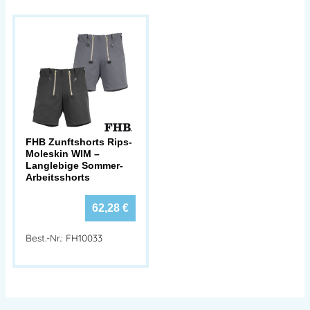
FHB Zunftshorts Rips-
Moleskin WIM –
Langlebige Sommer-
Arbeitsshorts
62,28
€
Best.-Nr.: FH10033