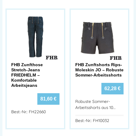
FHB Zunfthose
FHB Zunftshorts Rips-
Stretch-Jeans
Moleskin JO – Robuste
FRIEDHELM –
Sommer-Arbeitsshorts
Komfortable
Arbeitsjeans
62,28
€
81,60
€
Robuste Sommer-
Arbeitsshorts aus 10…
Best.-Nr.: FH22660
Best.-Nr.: FH10032