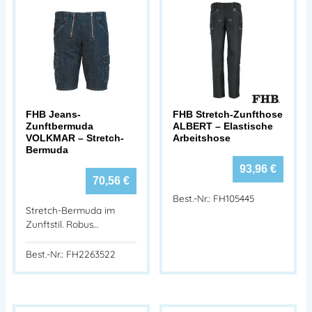
FHB Jeans-
FHB Stretch-Zunfthose
Zunftbermuda
ALBERT – Elastische
VOLKMAR – Stretch-
Arbeitshose
Bermuda
93,96
€
70,56
€
Best.-Nr.: FH105445
Stretch-Bermuda im
Zunftstil. Robus…
Best.-Nr.: FH2263522