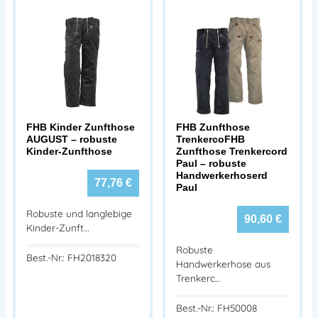
FHB Kinder Zunfthose
FHB Zunfthose
AUGUST – robuste
TrenkercoFHB
Kinder-Zunfthose
Zunfthose Trenkercord
Paul – robuste
Handwerkerhoserd
77,76
€
Paul
Robuste und langlebige
90,60
€
Kinder-Zunft…
Robuste
Best.-Nr.: FH2018320
Handwerkerhose aus
Trenkerc…
Best.-Nr.: FH50008