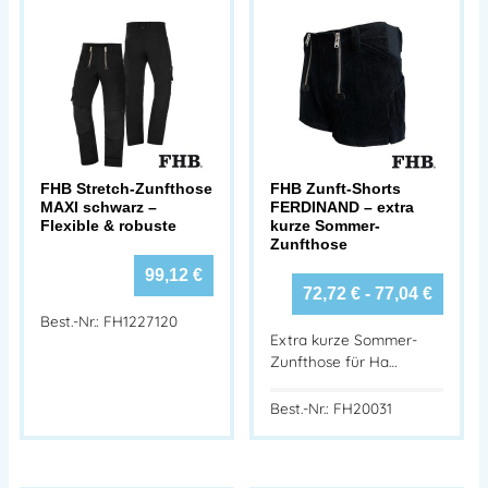
FHB Stretch-Zunfthose
FHB Zunft-Shorts
MAXI schwarz –
FERDINAND – extra
Flexible & robuste
kurze Sommer-
Zunfthose
99,12
€
72,72
€
-
77,04
€
Best.-Nr.: FH1227120
Extra kurze Sommer-
Zunfthose für Ha…
Best.-Nr.: FH20031