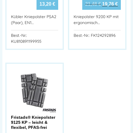
13,20
€
21,48
€
19,76
€
Kübler Kniepolster PSA2
Kniepolster 9200 KP mit
(Paar), EN1…
ergonomisch…
Best.-Nr.:
Best.-Nr.: FK124292896
KU810891199955
Fristads® Kniepolster
9125 KP – leicht &
flexibel, PFAS-frei