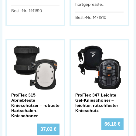
hartgepresste…
Best.-Nr.: M41810
Best.-Nr.: M71810
ProFlex 315
ProFlex 347 Leichte
Abriebfeste
Gel-Knieschoner –
Knieschützer – robuste
leichter, rutschfester
Hartschalen-
Knieschutz
Knieschoner
66,18
€
37,02
€