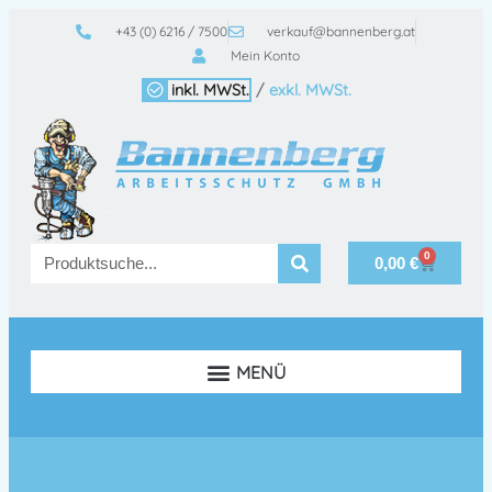
+43 (0) 6216 / 7500
verkauf@bannenberg.at
Mein Konto
inkl. MWSt.
/
exkl. MWSt.
0
0,00
€