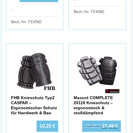
…
Best.-Nr.: FE4380
Best.-Nr.: FE4360
FHB Knieschutz Typ2
Mascot COMPLETE
CASPAR –
20118 Knieschutz –
Ergonomischer Schutz
ergonomisch &
für Handwerk & Bau
stoßdämpfend
10,20
€
29,88
€
27,49
€