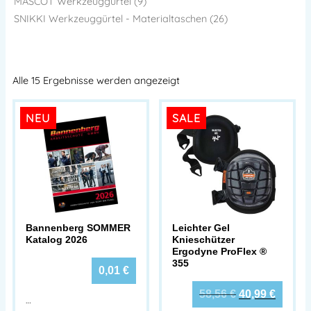
MASCOT Werkzeuggürtel (9)
SNIKKI Werkzeuggürtel - Materialtaschen (26)
Alle 15 Ergebnisse werden angezeigt
NEU
SALE
Bannenberg SOMMER
Leichter Gel
Katalog 2026
Knieschützer
Ergodyne ProFlex ®
355
0,01
€
58,56
€
40,99
€
…