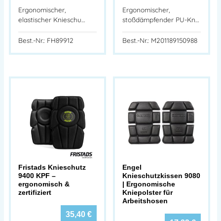
Ergonomischer,
Ergonomischer,
elastischer Knieschu…
stoßdämpfender PU-Kn…
Best.-Nr.: FH89912
Best.-Nr.: M20118915 0988
Fristads Knieschutz
Engel
9400 KPF –
Knieschutzkissen 9080
ergonomisch &
| Ergonomische
zertifiziert
Kniepolster für
Arbeitshosen
35,40
€