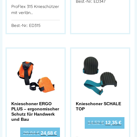
Best.-Nr.: ED347
ProFlex 315 Knieschützer
mit verlän…
Best.-Nr.: ED315
Knieschoner ERGO
Knieschoner SCHALE
PLUS – ergonomischer
TOP
Schutz für Handwerk
und Bau
14,52
€
12,35
€
29,04
€
24,68
€
…