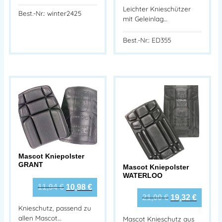
Leichter Knieschützer
Best.-Nr.: winter2425
mit Geleinlag…
Best.-Nr.: ED355
Mascot Kniepolster
GRANT
Mascot Kniepolster
WATERLOO
11,94
€
10,98
€
21,00
€
19,32
€
Knieschutz, passend zu
allen Mascot…
Mascot Knieschutz aus