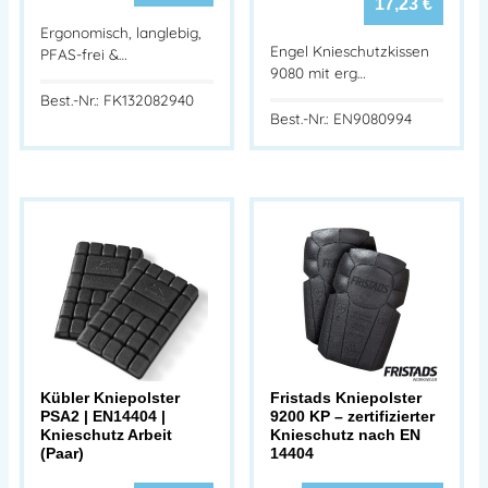
17,23
€
Ergonomisch, langlebig,
Engel Knieschutzkissen
PFAS-frei &…
9080 mit erg…
Best.-Nr.: FK132082940
Best.-Nr.: EN9080994
Kübler Kniepolster
Fristads Kniepolster
PSA2 | EN14404 |
9200 KP – zertifizierter
Knieschutz Arbeit
Knieschutz nach EN
(Paar)
14404