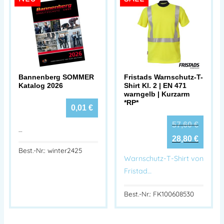
Bannenberg SOMMER
Fristads Warnschutz-T-
Katalog 2026
Shirt Kl. 2 | EN 471
warngelb | Kurzarm
*RP*
0,01
€
57,60
€
…
28,80
€
Best.-Nr.: winter2425
Warnschutz-T-Shirt von
Fristad…
Best.-Nr.: FK100608530