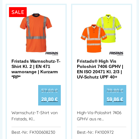
SALE
Fristads Warnschutz-T-
Fristads® High Vis
Shirt Kl. 2 | EN 471
Poloshirt 7406 GPHV |
warnorange | Kurzarm
EN ISO 20471 Kl. 2/3 |
*RP*
UV-Schutz UPF 40+
57,60
€
79,80
€
28,80
€
59,86
€
Warnschutz-T-Shirt von
High-Vis-Poloshirt 7406
Fristads, Kl…
GPHV aus re…
Best.-Nr.: FK100608230
Best.-Nr.: FK100972