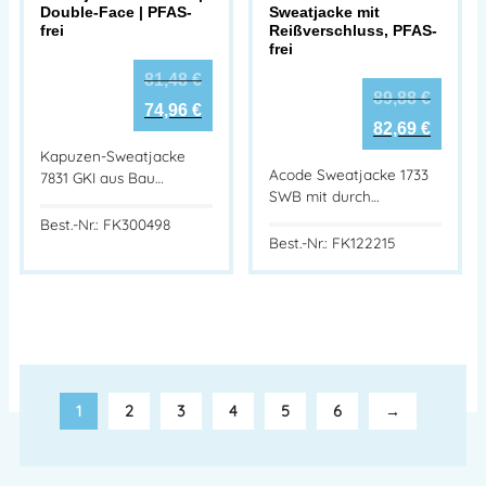
Double-Face | PFAS-
Sweatjacke mit
frei
Reißverschluss, PFAS-
frei
81,48
€
89,88
€
74,96
€
82,69
€
Kapuzen-Sweatjacke
Acode Sweatjacke 1733
7831 GKI aus Bau…
SWB mit durch…
Best.-Nr.: FK300498
Best.-Nr.: FK122215
1
2
3
4
5
6
→