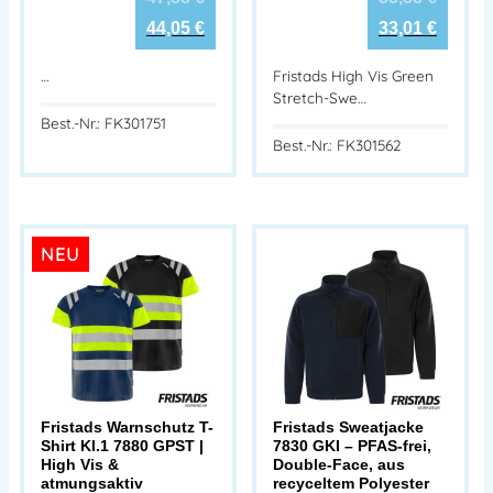
44,05
€
33,01
€
…
Fristads High Vis Green
Stretch-Swe…
Best.-Nr.: FK301751
Best.-Nr.: FK301562
NEU
Fristads Warnschutz T-
Fristads Sweatjacke
Shirt Kl.1 7880 GPST |
7830 GKI – PFAS-frei,
High Vis &
Double-Face, aus
atmungsaktiv
recyceltem Polyester