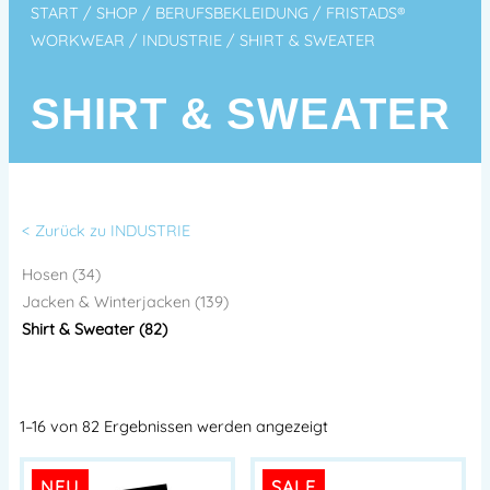
START
/
SHOP
/
BERUFSBEKLEIDUNG
/
FRISTADS®
WORKWEAR
/
INDUSTRIE
/ SHIRT & SWEATER
SHIRT & SWEATER
< Zurück zu INDUSTRIE
Hosen (34)
Jacken & Winterjacken (139)
Shirt & Sweater (82)
1–16 von 82 Ergebnissen werden angezeigt
NEU
SALE