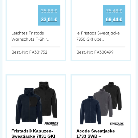
35,88
€
75,48
€
33,01
€
69,44
€
Leichtes Fristads
ie Fristads Sweatjacke
Warnschutz T-Shir…
7830 GKI übe…
Best.-Nr.: FK301752
Best.-Nr.: FK300499
Fristads® Kapuzen-
Acode Sweatjacke
Sweatjacke 7831 GKI |
1733 SWB –