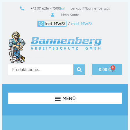
+43 (0) 6216 / 7500
verkauf@bannenberg.at
Mein Konto
inkl. MWSt.
/
exkl. MWSt.
0
0,00
€