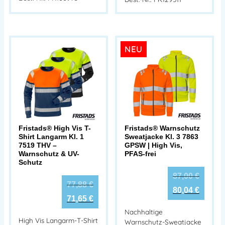
NEU
Fristads® High Vis T-
Fristads® Warnschutz
Shirt Langarm Kl. 1
Sweatjacke Kl. 3 7863
7519 THV –
GPSW | High Vis,
Warnschutz & UV-
PFAS-frei
Schutz
87,00
€
77,88
€
80,04
€
71,65
€
Nachhaltige
High Vis Langarm-T-Shirt
Warnschutz-Sweatjacke