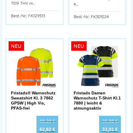
7519 THV m…
K…
Best.-Nr.: FK129513
Best.-Nr.: FK301024
NEU
NEU
Fristads® Warnschutz
Fristads Damen
Sweatshirt Kl. 3 7862
Warnschutz T-Shirt Kl.1
GPSW | High Vis,
7880 | leicht &
PFAS-frei
atmungsaktiv
68,28
€
35,88
€
62,82
€
33,01
€