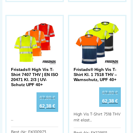
Fristads® High Vis T-
Fristads® High Vis T-
Shirt 7407 THV | EN ISO
Shirt Kl. 1 7518 THV –
20471 Kl. 2/3 | UV-
Warnschutz, UPF 40+
Schutz UPF 40+
67,80
€
67,80
€
62,38
€
62,38
€
High Vis T-Shirt 7518 THV
…
mit elast…
Best.-Nr.: FK100973
Best.-Nr.: FK129511