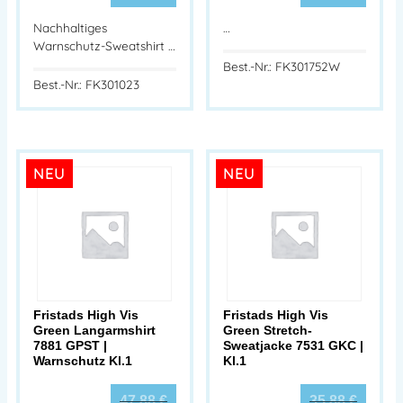
Nachhaltiges
…
Warnschutz-Sweatshirt …
Best.-Nr.: FK301752W
Best.-Nr.: FK301023
NEU
NEU
Fristads High Vis
Fristads High Vis
Green Langarmshirt
Green Stretch-
7881 GPST |
Sweatjacke 7531 GKC |
Warnschutz Kl.1
Kl.1
47,88
€
35,88
€