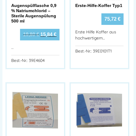
Augenspülflasche 0,9
Erste-Hilfe-Koffer Typ1
% Natriumchlorid –
Sterile Augen­spülung
75,72
€
500 ml
Erste Hilfe Koffer aus
19,80
€
15,84
€
hochwertigem…
…
Best.-Nr.: 39E0101T1
Best.-Nr.: 39E4604