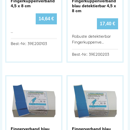
Fingerkuppenverband
Fingerkuppenverband
4,5 x 8 cm
blau detektierbar 4,5 x
8 cm
14,64
€
17,40
€
…
Robuste detektierbar
Fingerkuppenve…
Best.-Nr.: 39E200103
Best.-Nr.: 39E200203
Fingerverband blau
Fingerverband blau