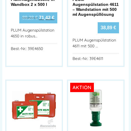
Wandbox 2 x 500 l
Augenspülstation 4611
– Wandstation mit 500
ml Augenspüllösung
89,28
€
71,42
€
38,89
€
PLUM Augenspülstation
4650 in robus…
PLUM Augenspülstation
4611 mit 500 …
Best.-Nr.: 39E4650
Best.-Nr.: 39E4611
AKTION