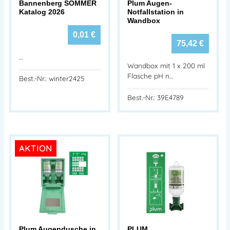
Bannenberg SOMMER
Plum Augen-
Katalog 2026
Notfallstation in
Wandbox
0,01
€
75,42
€
…
Wandbox mit 1 x 200 ml
Flasche pH n…
Best.-Nr.: winter2425
Best.-Nr.: 39E4789
AKTION
Plum Augendusche in
PLUM