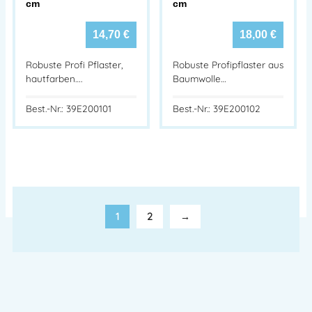
cm
cm
14,70
€
18,00
€
Robuste Profi Pflaster,
Robuste Profipflaster aus
hautfarben….
Baumwolle…
Best.-Nr.: 39E200101
Best.-Nr.: 39E200102
1
2
→