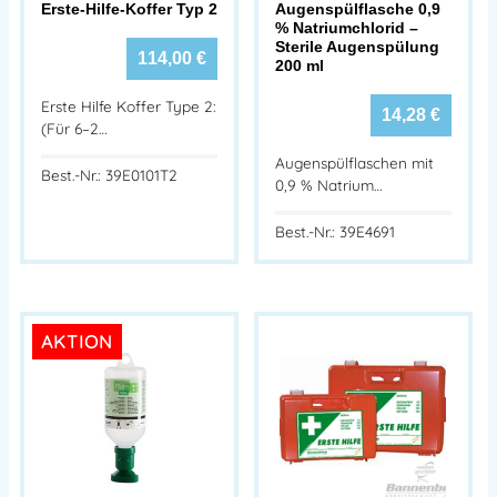
Erste-Hilfe-Koffer Typ 2
Augenspülflasche 0,9
% Natriumchlorid –
Sterile Augen­spülung
114,00
€
200 ml
Erste Hilfe Koffer Type 2:
14,28
€
(Für 6–2…
Augenspülflaschen mit
Best.-Nr.: 39E0101T2
0,9 % Natrium…
Best.-Nr.: 39E4691
AKTION