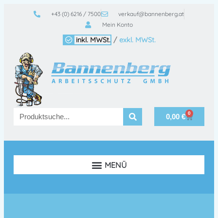
+43 (0) 6216 / 7500
verkauf@bannenberg.at
Mein Konto
inkl. MWSt.
/
exkl. MWSt.
0
0,00
€