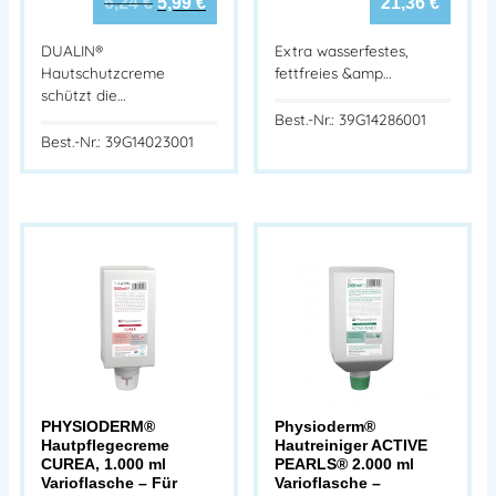
6,24
€
5,99
€
21,36
€
DUALIN®
Extra wasserfestes,
Hautschutzcreme
fettfreies &amp…
schützt die…
Best.-Nr.: 39G14286001
Best.-Nr.: 39G14023001
PHYSIODERM®
Physioderm®
Hautpflegecreme
Hautreiniger ACTIVE
CUREA, 1.000 ml
PEARLS® 2.000 ml
Varioflasche – Für
Varioflasche –