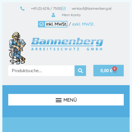
+43 (0) 6216 / 7500
verkauf@bannenberg.at
Mein Konto
inkl. MWSt.
/
exkl. MWSt.
0
0,00
€