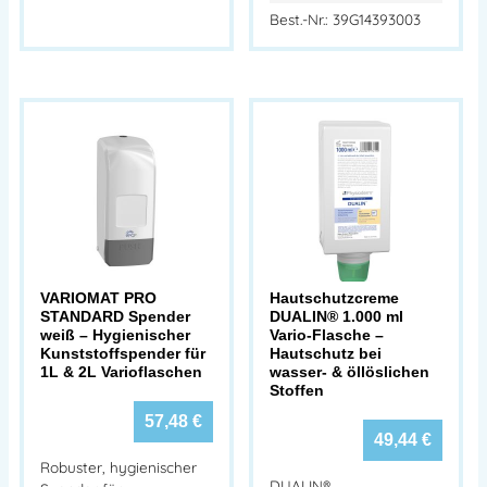
Best.-Nr.: 39G14393003
VARIOMAT PRO
Hautschutzcreme
STANDARD Spender
DUALIN® 1.000 ml
weiß – Hygienischer
Vario-Flasche –
Kunststoffspender für
Hautschutz bei
1L & 2L Varioflaschen
wasser- & öllöslichen
Stoffen
57,48
€
49,44
€
Robuster, hygienischer
DUALIN®