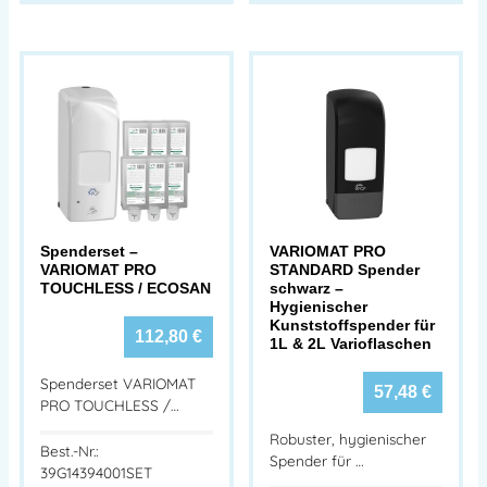
Spenderset –
VARIOMAT PRO
VARIOMAT PRO
STANDARD Spender
TOUCHLESS / ECOSAN
schwarz –
Hygienischer
Kunststoffspender für
112,80
€
1L & 2L Varioflaschen
Spenderset VARIOMAT
57,48
€
PRO TOUCHLESS /…
Robuster, hygienischer
Best.-Nr.:
Spender für …
39G14394001SET