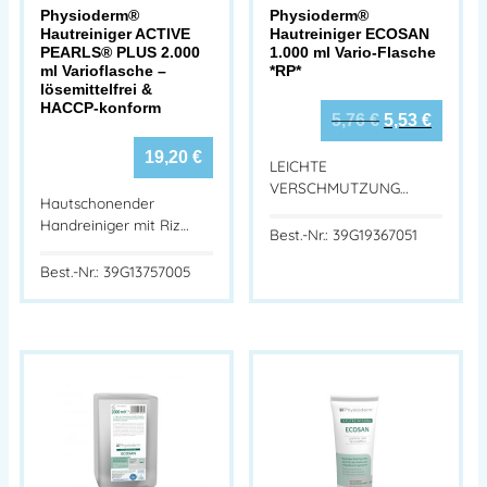
Physioderm®
Physioderm®
Hautreiniger ACTIVE
Hautreiniger ECOSAN
PEARLS® PLUS 2.000
1.000 ml Vario-Flasche
ml Varioflasche –
*RP*
lösemittelfrei &
HACCP-konform
5,76
€
5,53
€
19,20
€
LEICHTE
VERSCHMUTZUNG…
Hautschonender
Handreiniger mit Riz…
Best.-Nr.: 39G19367051
Best.-Nr.: 39G13757005