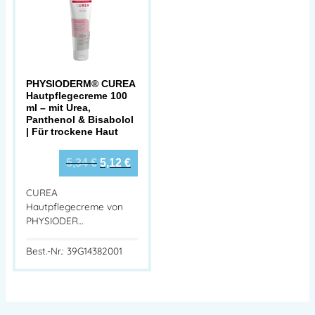
PHYSIODERM® CUREA
Hautpflegecreme 100
ml – mit Urea,
Panthenol & Bisabolol
| Für trockene Haut
5,34
€
5,12
€
CUREA
Hautpflegecreme von
PHYSIODER…
Best.-Nr.: 39G14382001