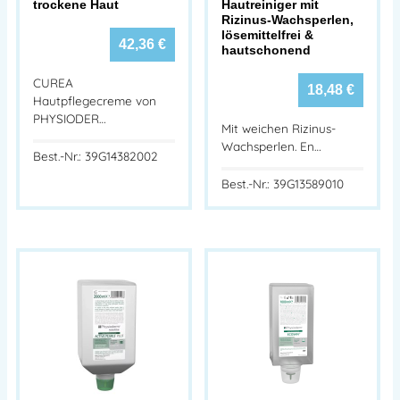
trockene Haut
Hautreiniger mit
Rizinus-Wachsperlen,
lösemittelfrei &
42,36
€
hautschonend
CUREA
18,48
€
Hautpflegecreme von
PHYSIODER…
Mit weichen Rizinus-
Wachsperlen. En…
Best.-Nr.: 39G14382002
Best.-Nr.: 39G13589010