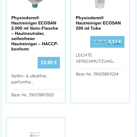
Physioderm®
Physioderm®
Hautreiniger ECOSAN
Hautreiniger ECOSAN
2.000 ml Vario-Flasche
200 ml Tube
– Hautneutraler,
seifenfreier
3,30
€
3,17
€
Hautreiniger – HACCP-
konform
LEICHTE
VERSCHMUTZUNG…
10,80
€
Best.-Nr.: 39G13897024
Seifen- & alkalifrei,
parfümfre…
Best.-Nr.: 39G13897003