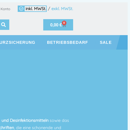
inkl. MWSt.
/
exkl. MWSt.
 Konto
0
0,00
€
URZSICHERUNG
BETRIEBSBEDARF
SALE
und Desinfektionsmitteln
sowie das
hriften
, die eine schonende und