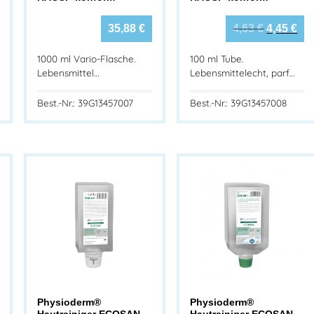
35,88
€
4,63
€
4,45
€
1000 ml Vario-Flasche.
100 ml Tube.
Lebensmittel…
Lebensmittelecht, parf…
Best.-Nr.: 39G13457007
Best.-Nr.: 39G13457008
Physioderm®
Physioderm®
Hautreiniger ECOSAN
Hautreiniger ECOSAN