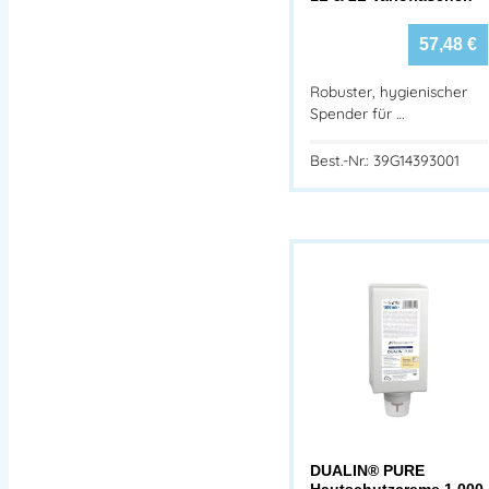
57,48
€
Robuster, hygienischer
Spender für …
Best.-Nr.: 39G14393001
DUALIN® PURE
Hautschutzcreme 1.000