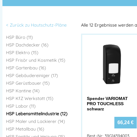
< Zurück zu Hautschutz-Pläne
Alle 12 Ergebnisse werden 
HSP Büro (11)
HSP Dachdecker (16)
HSP Elektro (15)
HSP Frisör und Kosmetik (15)
HSP Gartenbau (16)
HSP Gebäudereiniger (17)
HSP Gerüstbauer (15)
HSP Kantine (14)
HSP KfZ Werkstatt (15)
Spender VARIOMAT
PRO TOUCHLESS
HSP Labor (11)
schwarz
HSP Lebensmittelindustrie (12)
HSP Maler und Lackierer (14)
66,24
€
HSP Metallbau (16)
Best.-Nr.: 39G14394003
HSP Sanitär und Heizung (15)