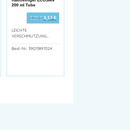
200 ml Tube
3,30
€
3,17
€
LEICHTE
VERSCHMUTZUNG…
Best.-Nr.: 39G13897024