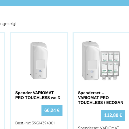
angezeigt
Spender VARIOMAT
Spenderset –
PRO TOUCHLESS weiß
VARIOMAT PRO
TOUCHLESS / ECOSAN
66,24
€
112,80
€
Best.-Nr.: 39G14394001
Spenderset VARIOMAT