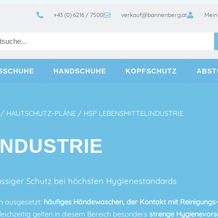
+43 (0) 6216 / 7500
verkauf@bannenberg.at
Mein
TSSCHUHE
HANDSCHUHE
KOPFSCHUTZ
ABST
/
HAUTSCHUTZ-PLÄNE
/ HSP LEBENSMITTELINDUSTRIE
INDUSTRIE
lässiger Schutz bei höchsten Hygienestandards
n ausgesetzt:
häufiges Händewaschen, der Kontakt mit Reinigungs- 
eichzeitig gelten in diesem Bereich besonders
strenge Hygienevorsc