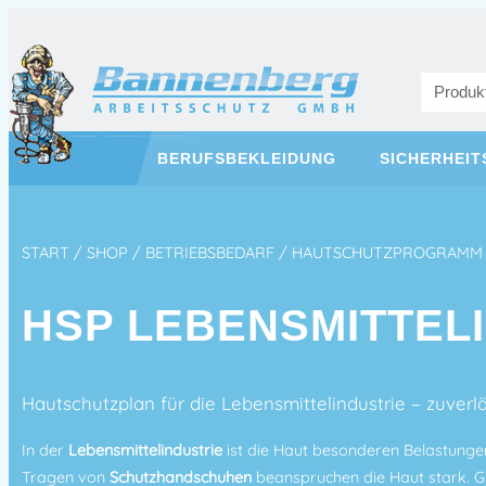
BERUFSBEKLEIDUNG
SICHERHEI
START
/
SHOP
/
BETRIEBSBEDARF
/
HAUTSCHUTZPROGRAMM
HSP LEBENSMITTEL
Hautschutzplan für die Lebensmittelindustrie – zuver
In der
Lebensmittelindustrie
ist die Haut besonderen Belastunge
Tragen von
Schutzhandschuhen
beanspruchen die Haut stark. Gl