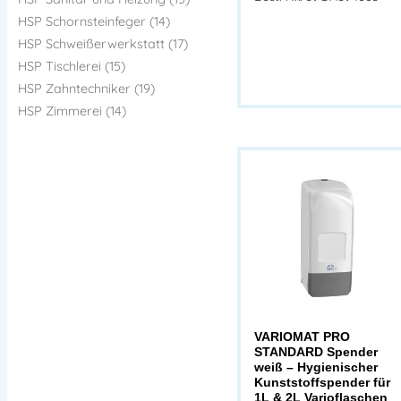
HSP Schornsteinfeger (14)
HSP Schweißerwerkstatt (17)
HSP Tischlerei (15)
HSP Zahntechniker (19)
HSP Zimmerei (14)
VARIOMAT PRO
STANDARD Spender
weiß – Hygienischer
Kunststoffspender für
1L & 2L Varioflaschen