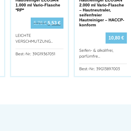
1.000 ml Vario-Flasche
2.000 ml Vario-Flasche
*RP*
– Hautneutraler,
seifenfreier
Hautreiniger – HACCP-
5,76
€
5,53
€
konform
LEICHTE
10,80
€
VERSCHMUTZUNG…
Seifen- & alkalifrei,
Best.-Nr.: 39G19367051
parfümfre…
Best.-Nr.: 39G13897003