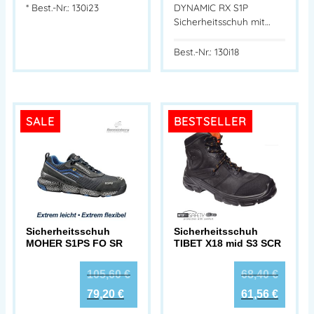
*
Best.-Nr.: 130i23
DYNAMIC RX S1P
Sicherheitsschuh mit…
Best.-Nr.: 130i18
SALE
BESTSELLER
Sicherheitsschuh
Sicherheitsschuh
MOHER S1PS FO SR
TIBET X18 mid S3 SCR
105,60
€
68,40
€
79,20
€
61,56
€