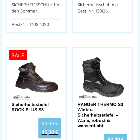
SICHERHEITSSCHUH für
Sicherheitsschuh mit
den Sommer…
Best.-Nr.: 130I26
Best.-Nr.: 130SI3020
SALE
Sicherheitsstiefel
RANGER THERMO S3
ROCK PLUS S3
Winter-
Sicherheitsstiefel –
Warm, robust &
60,00
€
wasserdicht
45,00
€
92,40
€