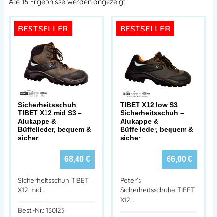
Alle 16 Ergebnisse werden angezeigt
BESTSELLER
BESTSELLER
Sicherheitsschuh
TIBET X12 low S3
TIBET X12 mid S3 –
Sicherheitsschuh –
Alukappe &
Alukappe &
Büffelleder, bequem &
Büffelleder, bequem &
sicher
sicher
68,40
€
66,00
€
Sicherheitsschuh TIBET
Peter’s
X12 mid…
Sicherheitsschuhe TIBET
X12…
Best.-Nr.: 130i25