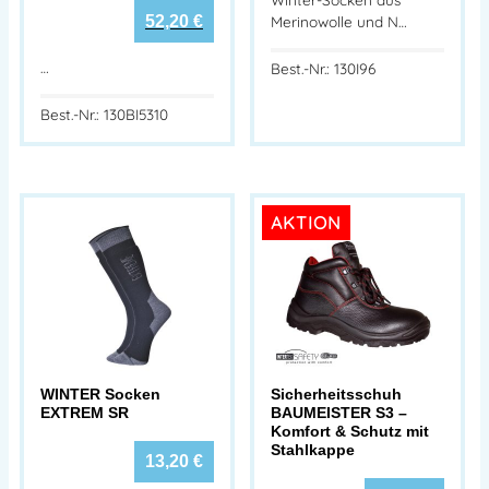
52,20
€
Merinowolle und N…
…
Best.-Nr.: 130I96
Best.-Nr.: 130BI5310
AKTION
WINTER Socken
Sicherheitsschuh
EXTREM SR
BAUMEISTER S3 –
Komfort & Schutz mit
Stahlkappe
13,20
€