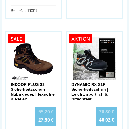
Best.-Nr.: 130I17
SALE
AKTION
INDOOR PLUS S3
DYNAMIC RX S1P
Sicherheitsschuh –
Sicherheitsschuh |
Nubukleder, Flexsohle
Leicht, sportlich &
& Reflex
rutschfest
55,20
€
70,80
€
27,60
€
46,02
€