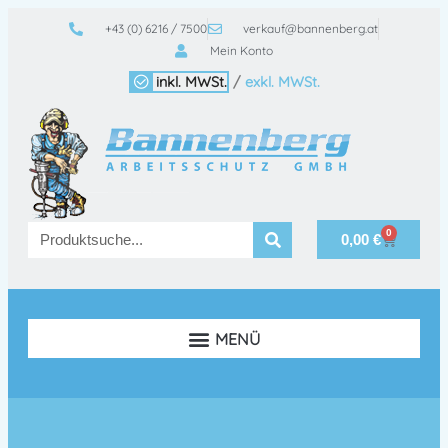
+43 (0) 6216 / 7500
verkauf@bannenberg.at
Mein Konto
inkl. MWSt.
/
exkl. MWSt.
0
0,00
€