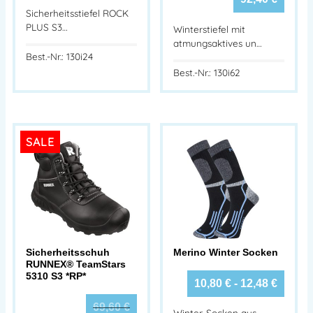
Sicherheitsstiefel ROCK
PLUS S3…
Winterstiefel mit
atmungsaktives un…
Best.-Nr.: 130i24
Best.-Nr.: 130i62
SALE
Sicherheitsschuh
Merino Winter Socken
RUNNEX® TeamStars
5310 S3 *RP*
10,80
€
-
12,48
€
69,60
€
Winter-Socken aus