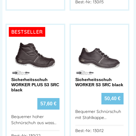
Best.-Nr.: 130i15
BESTSELLER
Sicherheitsschuh
Sicherheitsschuh
WORKER PLUS S3 SRC
WORKER S3 SRC black
black
50,40
€
57,60
€
Bequemer Schnürschuh
Bequemer hoher
mit Stahlkappe…
Schnürschuh aus wass…
Best.-Nr.: 130i12
Best.-Nr.: 130i22