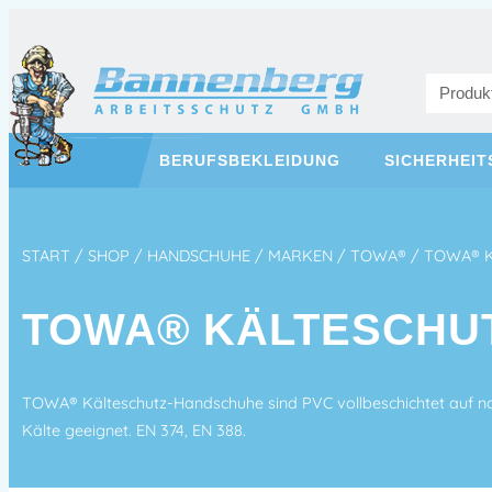
BERUFSBEKLEIDUNG
SICHERHEI
START
/
SHOP
/
HANDSCHUHE
/
MARKEN
/
TOWA®
/ TOWA® 
TOWA® KÄLTESCHU
TOWA® Kälteschutz-Handschuhe sind PVC vollbeschichtet auf na
Kälte geeignet. EN 374, EN 388.