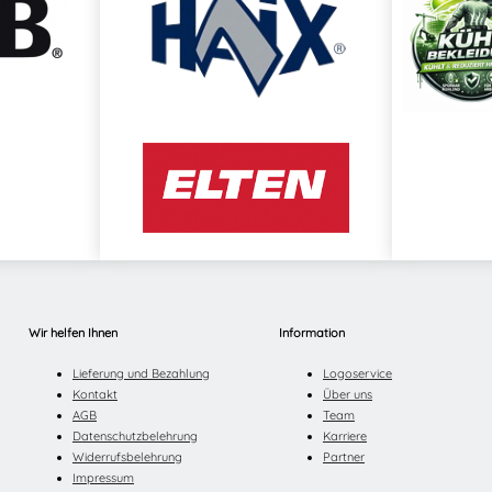
Wir helfen Ihnen
Information
Lieferung und Bezahlung
Logoservice
Kontakt
Über uns
AGB
Team
Datenschutzbelehrung
Karriere
Widerrufsbelehrung
Partner
Impressum