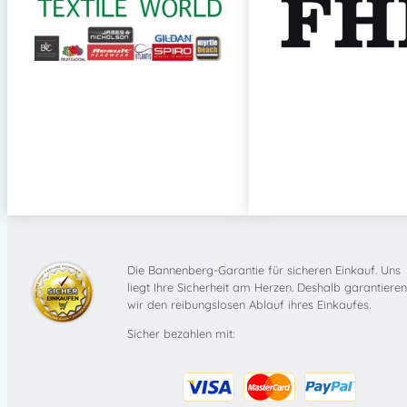
Die Bannenberg-Garantie für sicheren Einkauf. Uns
liegt Ihre Sicherheit am Herzen. Deshalb garantieren
wir den reibungslosen Ablauf ihres Einkaufes.
Sicher bezahlen mit: