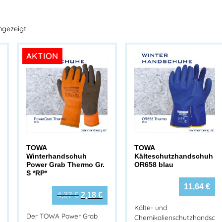
ngezeigt
AKTION
TOWA
TOWA
Winterhandschuh
Kälteschutzhandschuh
Power Grab Thermo Gr.
OR658 blau
S *RP*
11,64
€
4,37
€
2,18
€
Kälte- und
Der TOWA Power Grab
Chemikalienschutzhandsc