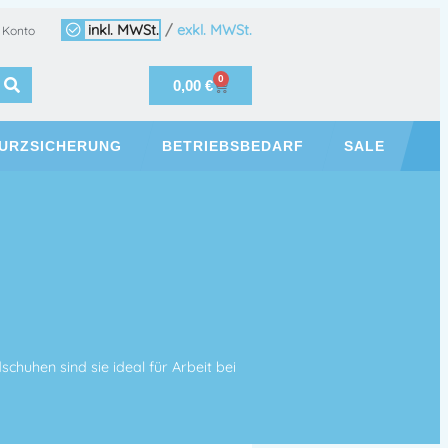
inkl. MWSt.
/
exkl. MWSt.
 Konto
0
0,00
€
URZSICHERUNG
BETRIEBSBEDARF
SALE
uhen sind sie ideal für Arbeit bei