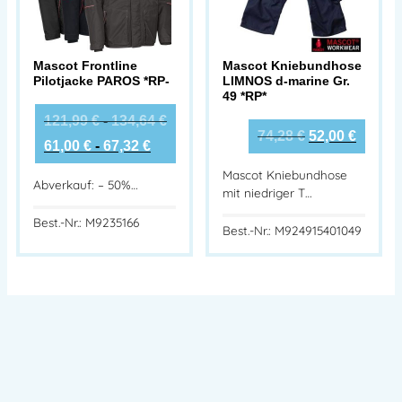
Mascot Frontline
Mascot Kniebundhose
Pilotjacke PAROS *RP-
LIMNOS d-marine Gr.
49 *RP*
121,99
€
-
134,64
€
74,28
€
52,00
€
61,00
€
-
67,32
€
Mascot Kniebundhose
Abverkauf: – 50%…
mit niedriger T…
Best.-Nr.: M9235166
Best.-Nr.: M924915401049