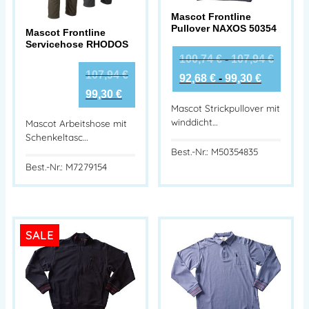
Mascot Frontline
Pullover NAXOS 50354
Mascot Frontline
Servicehose RHODOS
100,74
€
-
107,94
€
107,94
€
92,68
€
-
99,30
€
99,30
€
Mascot Strickpullover mit
winddicht…
Mascot Arbeitshose mit
Schenkeltasc…
Best.-Nr.: M50354835
Best.-Nr.: M7279154
SALE