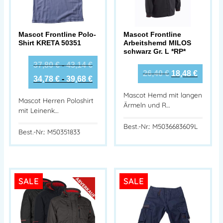
Mascot Frontline Polo-
Mascot Frontline
Shirt KRETA 50351
Arbeitshemd MILOS
schwarz Gr. L *RP*
37,80
€
-
43,14
€
26,40
€
18,48
€
34,78
€
-
39,68
€
Mascot Hemd mit langen
Mascot Herren Poloshirt
Ärmeln und R…
mit Leinenk…
Best.-Nr.: M5036683609L
Best.-Nr.: M50351833
SALE
SALE