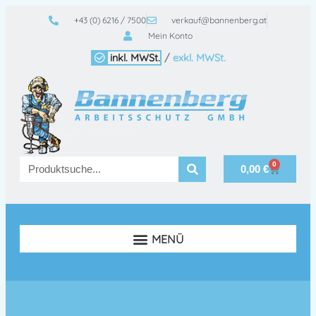
+43 (0) 6216 / 7500
verkauf@bannenberg.at
Mein Konto
inkl. MWSt.
/
exkl. MWSt.
0
0,00
€