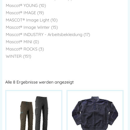
Mascot® YOUNG (10)
Mascot® IMAGE (19)
MASCOT® Image Light (10)
Mascot® Image Winter (15)
Mascot® INDUSTRY - Arbeitsbekleidung (17)
Mascot® MINI (0)
Mascot® ROCKS (3)
WINTER (151)
Alle 8 Ergebnisse werden angezeigt