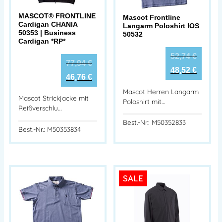
MASCOT® FRONTLINE
Mascot Frontline
Cardigan CHANIA
Langarm Poloshirt IOS
50353 | Business
50532
Cardigan *RP*
52,74
€
77,94
€
48,52
€
46,76
€
Mascot Herren Langarm
Mascot Strickjacke mit
Poloshirt mit…
Reißverschlu…
Best.-Nr.: M50352833
Best.-Nr.: M50353834
SALE