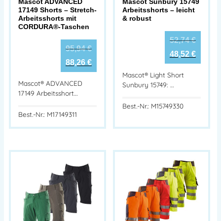
Mascot ADVANCED
Mascot Sunbury 15749
17149 Shorts – Stretch-
Arbeitsshorts – leicht
Arbeitsshorts mit
& robust
CORDURA®-Taschen
52,74
€
95,94
€
48,52
€
88,26
€
Mascot® Light Short
Mascot® ADVANCED
Sunbury 15749: …
17149 Arbeitsshort…
Best.-Nr.: M15749330
Best.-Nr.: M17149311