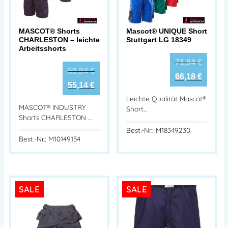
MASCOT® Shorts
Mascot® UNIQUE Short
CHARLESTON – leichte
Stuttgart LG 18349
Arbeitsshorts
71,94
€
59,94
€
66,18
€
55,14
€
Leichte Qualität Mascot®
MASCOT® INDUSTRY
Short…
Shorts CHARLESTON …
Best.-Nr.: M18349230
Best.-Nr.: M10149154
SALE
SALE