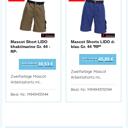
Mascot Short LIDO
Mascot Shorts LIDO d-
khaki/marine Gr. 44 -
blau Gr. 44 *RP*
RP-
61,14
€
45,85
€
50,88
€
30,53
€
Zweifarbige Mascot
Zweifarbige Mascot
Arbeitsshorts mi…
Arbeitsshorts mi…
Best.-Nr.: M94943110144
Best.-Nr.: M949435144