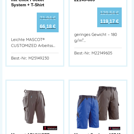
System + T-Shirt
129,54
€
71,94
€
119,17
€
66,18
€
geringes Gewicht – 180
Leichte MASCOT®
g/m²…
CUSTOMIZED Arbeitss…
Best.-Nr.: M22149605
Best.-Nr.: M25149230