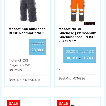
Mascot Kniebundhose
Mascot NATAL
BORBA anthrazit *RP*
Kniehose | Warnschutz
Kniebundhose EN ISO
20471 *RP*
72,00
€
28,80
€
60,36
€
-
63,48
€
30,18
€
-
31,74
€
Material: 65%
Polyester/35%
…
Baumwol…
Best.-Nr.: M714986
Best.-Nr.: M604901018
SALE
SALE