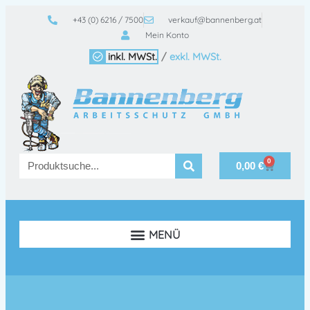
+43 (0) 6216 / 7500
verkauf@bannenberg.at
Mein Konto
inkl. MWSt.
/
exkl. MWSt.
0
0,00
€