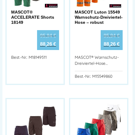
MASCOT®
MASCOT Luton 15549
ACCELERATE Shorts
Warnschutz-Dreiviertel-
18149
Hose – robust
95,94
€
95,94
€
88,26
€
88,26
€
Best.-Nr.: M18149511
MASCOT® Warnschutz-
Dreiviertel-Hose…
Best.-Nr.: M15549860