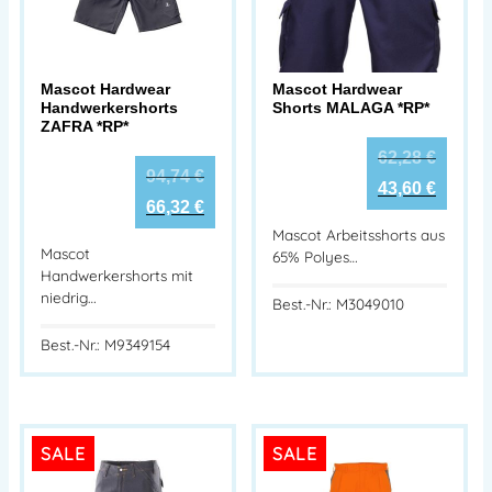
Mascot Hardwear
Mascot Hardwear
Handwerkershorts
Shorts MALAGA *RP*
ZAFRA *RP*
62,28
€
94,74
€
43,60
€
66,32
€
Mascot Arbeitsshorts aus
Mascot
65% Polyes…
Handwerkershorts mit
niedrig…
Best.-Nr.: M3049010
Best.-Nr.: M9349154
SALE
SALE