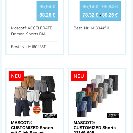
95,94
€
85,14
€
-
95,94
€
88,26
€
78,32
€
-
88,26
€
Mascot® ACCELERATE
Best.-Nr.: M18044511
Damen-Shorts DIA…
Best.-Nr.: M18048511
NEU
NEU
MASCOT®
MASCOT®
CUSTOMIZED Shorts
CUSTOMIZED Shorts
mit Click Pocket
22149-605