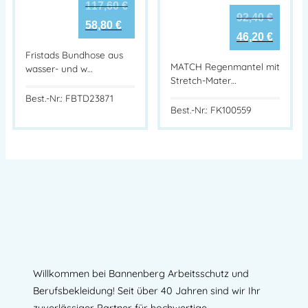
117,60
€
92,40
€
58,80
€
46,20
€
Fristads Bundhose aus
MATCH Regenmantel mit
wasser- und w…
Stretch-Mater…
Best.-Nr.: FBTD23871
Best.-Nr.: FK100559
Willkommen bei Bannenberg Arbeitsschutz und
Berufsbekleidung! Seit über 40 Jahren sind wir Ihr