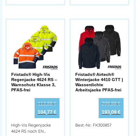
Fristads® High-Vis
Fristads® Airtech®
Regenjacke 4624 RS –
Winterjacke 4410 GTT |
Warnschutz Klasse 3,
Wasserdichte
PFAS-frei
Arbeitsjacke PFAS-frei
113,88
€
209,88
€
104,77
€
193,09
€
High-Vis Regenjacke
Best.-Nr.: FK300857
4624 RS nach EN…