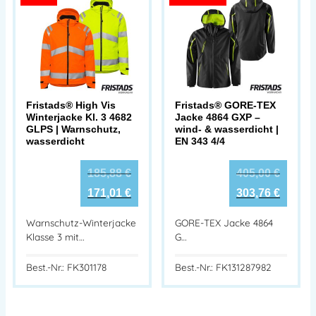
Fristads® High Vis
Fristads® GORE-TEX
Winterjacke Kl. 3 4682
Jacke 4864 GXP –
GLPS | Warnschutz,
wind- & wasserdicht |
wasserdicht
EN 343 4/4
185,88
€
405,00
€
171,01
€
303,76
€
Warnschutz-Winterjacke
GORE-TEX Jacke 4864
Klasse 3 mit…
G…
Best.-Nr.: FK301178
Best.-Nr.: FK131287982