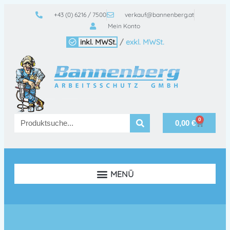
+43 (0) 6216 / 7500
verkauf@bannenberg.at
Mein Konto
inkl. MWSt.
/
exkl. MWSt.
0
0,00
€