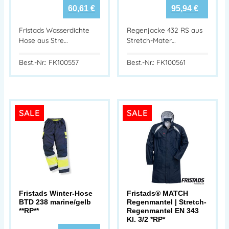
60,61
€
95,94
€
Fristads Wasserdichte
Regenjacke 432 RS aus
Hose aus Stre…
Stretch-Mater…
Best.-Nr.: FK100557
Best.-Nr.: FK100561
SALE
SALE
Fristads Winter-Hose
Fristads® MATCH
BTD 238 marine/gelb
Regenmantel | Stretch-
**RP**
Regenmantel EN 343
Kl. 3/2 *RP*