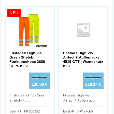
NEU
Fristads® High Vis
Fristads High Vis
Green Stretch-
Airtech® Außenjacke
Funktionshose 2680
4515 GTT | Warnschutz
GLPS Kl. 2
Kl.3
131,40
€
238,20
€
120,89
€
219,14
€
Fristads High Vis Green
Fristads High Vis
Stretch-Fun…
Airtech® Außenjac…
Best.-Nr.: FK300332
Best.-Nr.: FK127666