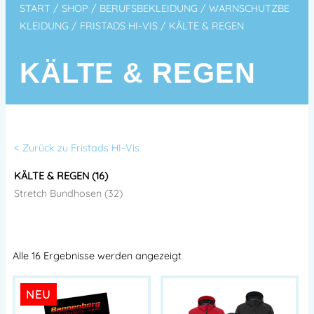
START
/
SHOP
/
BERUFSBEKLEIDUNG
/
WARNSCHUTZBE
KLEIDUNG
/
FRISTADS HI-VIS
/ KÄLTE & REGEN
KÄLTE & REGEN
< Zurück zu Fristads HI-Vis
KÄLTE & REGEN (16)
Stretch Bundhosen (32)
Alle 16 Ergebnisse werden angezeigt
NEU