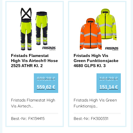
Fristads Flamestat
Fristads High Vis
High Vis Airtech® Hose
Green Funktionsjacke
2525 ATHR Kl. 2
4680 GLPS Kl. 3
608,28
€
164,28
€
559,62
€
151,14
€
Fristads Flamestat High
Fristads High Vis Green
Vis Airtech…
Funktionsja…
Best.-Nr.: FK134415
Best.-Nr.: FK300331