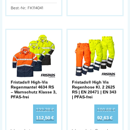
Best.-Nr.: FK114041
Fristads® High-Vis
Fristads® High Vis
Regenmantel 4634 RS
Regenhose Kl. 2 2625
– Warnschutz Klasse 3,
RS | EN 20471 | EN 343
PFAS-frei
| PFAS-frei
122,28
€
100,68
€
112,50
€
92,63
€