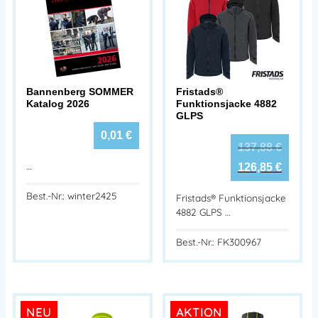
Bannenberg SOMMER
Fristads®
Katalog 2026
Funktionsjacke 4882
GLPS
0,01
€
137,88
€
…
126,85
€
Best.-Nr.: winter2425
Fristads® Funktionsjacke
4882 GLPS …
Best.-Nr.: FK300967
NEU
AKTION