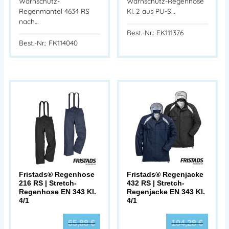
Warnschutz-
Warnschutz-Regenhose
Regenmantel 4634 RS
Kl. 2 aus PU-S…
nach…
Best.-Nr.: FK111376
Best.-Nr.: FK114040
Fristads® Regenhose
Fristads® Regenjacke
216 RS | Stretch-
432 RS | Stretch-
Regenhose EN 343 Kl.
Regenjacke EN 343 Kl.
4/1
4/1
65,88
€
104,28
€