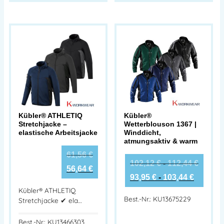
Kübler® ATHLETIQ
Kübler®
Stretchjacke –
Wetterblouson 1367 |
elastische Arbeitsjacke
Winddicht,
atmungsaktiv & warm
61,56
€
102,12
€
-
112,44
€
56,64
€
93,95
€
-
103,44
€
Kübler® ATHLETIQ
Best.-Nr.: KU13675229
Stretchjacke ✔ ela…
Best.-Nr.: KU13466303