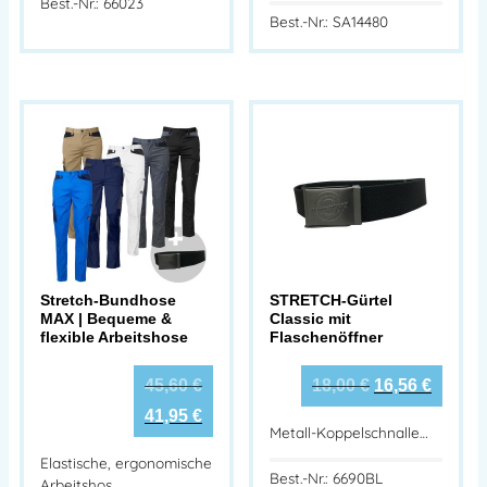
Best.-Nr.: 66023
Best.-Nr.: SA14480
Stretch-Bundhose
STRETCH-Gürtel
MAX | Bequeme &
Classic mit
flexible Arbeitshose
Flaschenöffner
45,60
€
18,00
€
16,56
€
41,95
€
Metall-Koppelschnalle…
Elastische, ergonomische
Best.-Nr.: 6690BL
Arbeitshos…