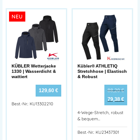
NEU
KÜBLER Wetterjacke
Kübler® ATHLETIQ
1330 | Wasserdicht &
Stretchhose | Elastisch
wattiert
& Robust
129,60
€
88,20
€
79,38
€
Best.-Nr.: KU13302210
4-Wege-Stretch, robust
& bequem…
Best.-Nr.: KU23437301