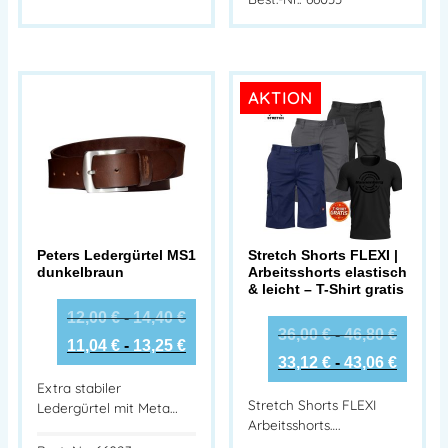
AKTION
Peters Ledergürtel MS1
Stretch Shorts FLEXI |
dunkelbraun
Arbeitsshorts elastisch
& leicht – T-Shirt gratis
12,00
€
-
14,40
€
36,00
€
-
46,80
€
11,04
€
-
13,25
€
33,12
€
-
43,06
€
Extra stabiler
Stretch Shorts FLEXI
Ledergürtel mit Meta…
Arbeitsshorts….