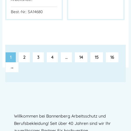
Best.-Nr.: SA14680
1
2
3
4
…
14
15
16
→
Willkommen bei Bannenberg Arbeitsschutz und
Berufsbekleidung! Seit über 40 Jahren sind wir Ihr
zuverlässiger Partner für hochwertige