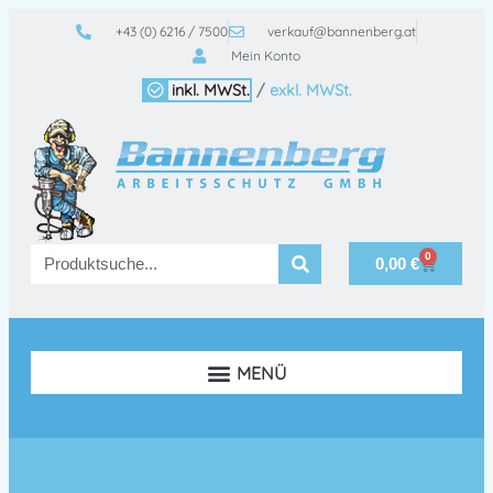
+43 (0) 6216 / 7500
verkauf@bannenberg.at
Mein Konto
inkl. MWSt.
/
exkl. MWSt.
0
0,00
€