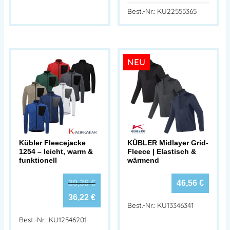
Best.-Nr.: KU22555365
NEU
Kübler Fleecejacke
KÜBLER Midlayer Grid-
1254 – leicht, warm &
Fleece | Elastisch &
funktionell
wärmend
39,36
€
46,56
€
36,22
€
Best.-Nr.: KU13346341
Best.-Nr.: KU12546201