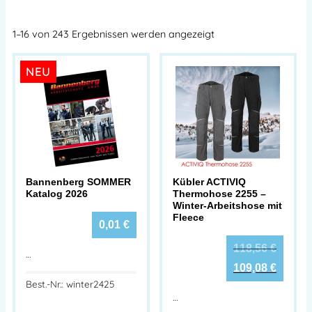
1–16 von 243 Ergebnissen werden angezeigt
NEU
Bannenberg SOMMER
Kübler ACTIVIQ
Katalog 2026
Thermohose 2255 –
Winter-Arbeitshose mit
Fleece
0,01
€
118,56
€
…
109,08
€
Best.-Nr.: winter2425
…