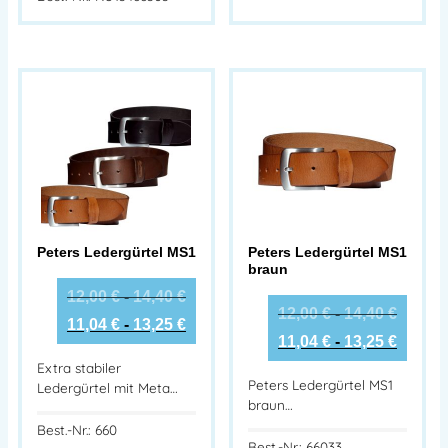
Peters Ledergürtel MS1
Peters Ledergürtel MS1
braun
12,00
€
-
14,40
€
12,00
€
-
14,40
€
11,04
€
-
13,25
€
11,04
€
-
13,25
€
Extra stabiler
Peters Ledergürtel MS1
Ledergürtel mit Meta…
braun…
Best.-Nr.: 660
Best.-Nr.: 66033