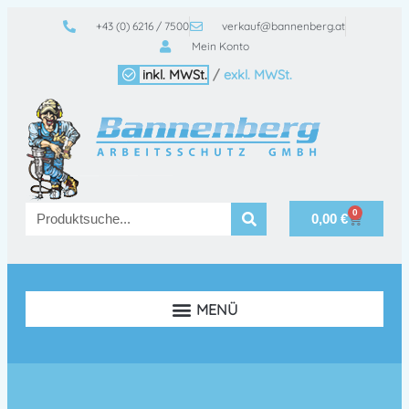
+43 (0) 6216 / 7500
verkauf@bannenberg.at
Mein Konto
inkl. MWSt.
/
exkl. MWSt.
0
0,00
€