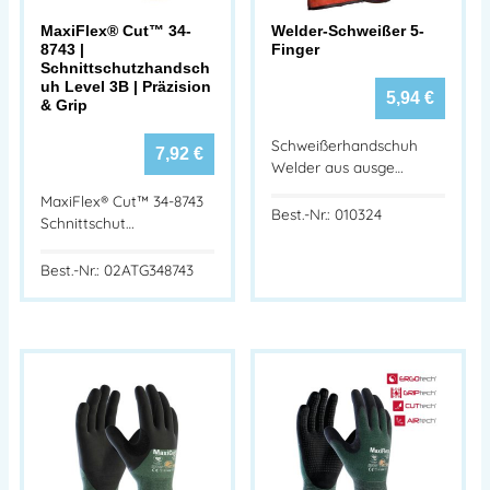
MaxiFlex® Cut™ 34-
Welder-Schweißer 5-
8743 |
Finger
Schnittschutzhandsch
uh Level 3B | Präzision
5,94
€
& Grip
Schweißerhandschuh
7,92
€
Welder aus ausge…
MaxiFlex® Cut™ 34-8743
Best.-Nr.: 010324
Schnittschut…
Best.-Nr.: 02ATG348743