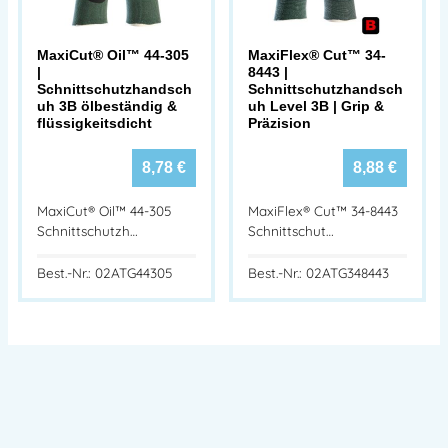
MaxiCut® Oil™ 44-305
MaxiFlex® Cut™ 34-
|
8443 |
Schnittschutzhandsch
Schnittschutzhandsch
uh 3B ölbeständig &
uh Level 3B | Grip &
flüssigkeitsdicht
Präzision
8,78
€
8,88
€
MaxiCut® Oil™ 44-305
MaxiFlex® Cut™ 34-8443
Schnittschutzh…
Schnittschut…
Best.-Nr.: 02ATG44305
Best.-Nr.: 02ATG348443