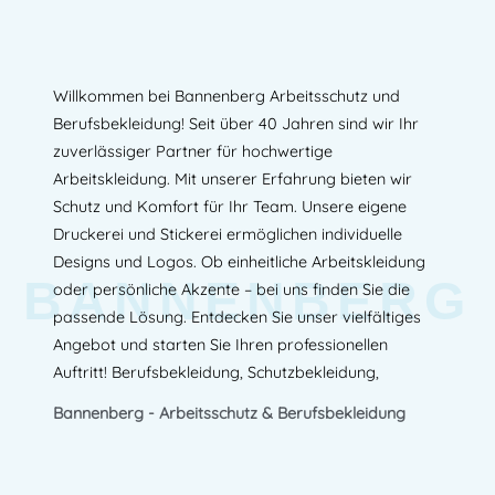
Willkommen bei Bannenberg Arbeitsschutz und
Berufsbekleidung! Seit über 40 Jahren sind wir Ihr
zuverlässiger Partner für hochwertige
Arbeitskleidung. Mit unserer Erfahrung bieten wir
Schutz und Komfort für Ihr Team. Unsere eigene
Druckerei und Stickerei ermöglichen individuelle
Designs und Logos. Ob einheitliche Arbeitskleidung
BANNENBERG
oder persönliche Akzente – bei uns finden Sie die
passende Lösung. Entdecken Sie unser vielfältiges
Angebot und starten Sie Ihren professionellen
Auftritt! Berufsbekleidung, Schutzbekleidung,
Bannenberg - Arbeitsschutz & Berufsbekleidung