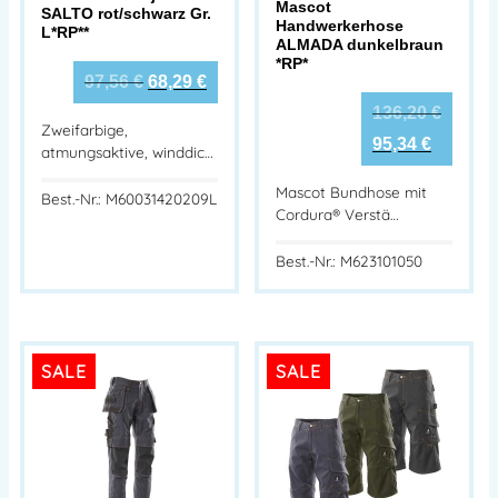
Mascot
SALTO rot/schwarz Gr.
Handwerkerhose
L*RP**
ALMADA dunkelbraun
*RP*
97,56
€
68,29
€
136,20
€
Zweifarbige,
95,34
€
atmungsaktive, winddic…
Mascot Bundhose mit
Best.-Nr.: M60031420209L
Cordura® Verstä…
Best.-Nr.: M623101050
SALE
SALE