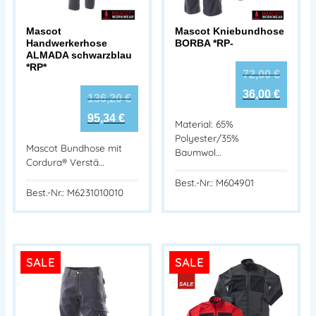
Mascot
Mascot Kniebundhose
Handwerkerhose
BORBA *RP-
ALMADA schwarzblau
*RP*
72,00
€
36,00
€
136,20
€
95,34
€
Material: 65%
Polyester/35%
Mascot Bundhose mit
Baumwol…
Cordura® Verstä…
Best.-Nr.: M604901
Best.-Nr.: M6231010010
SALE
SALE