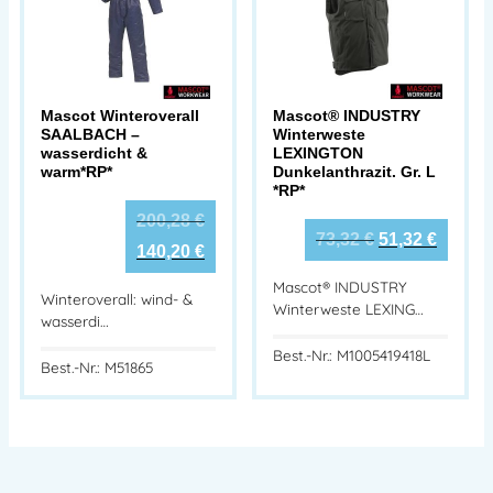
Mascot Winteroverall
Mascot® INDUSTRY
SAALBACH –
Winterweste
wasserdicht &
LEXINGTON
warm*RP*
Dunkelanthrazit. Gr. L
*RP*
200,28
€
73,32
€
51,32
€
140,20
€
Mascot® INDUSTRY
Winteroverall: wind- &
Winterweste LEXING…
wasserdi…
Best.-Nr.: M1005419418L
Best.-Nr.: M51865