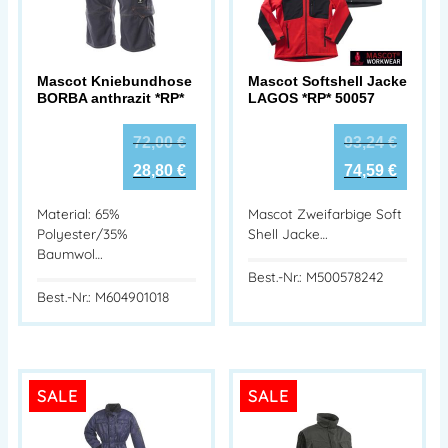
Mascot Kniebundhose
Mascot Softshell Jacke
BORBA anthrazit *RP*
LAGOS *RP* 50057
72,00
€
93,24
€
28,80
€
74,59
€
Material: 65%
Mascot Zweifarbige Soft
Polyester/35%
Shell Jacke…
Baumwol…
Best.-Nr.: M500578242
Best.-Nr.: M604901018
SALE
SALE