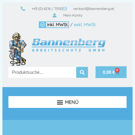
+43 (0) 6216 / 7500
verkauf@bannenberg.at
Mein Konto
inkl. MWSt.
/
exkl. MWSt.
0
0,00
€