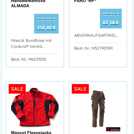
Handwerkerhose
FARO *RP*
ALMADA
95,94
€
143,94
€
67,16
€
132,42
€
ABVERKAUFSARTIKEL…
Mascot Bundhose mit
Cordura® Verstä…
Best.-Nr.: M5279010R
Best.-Nr.: M6231010
SALE
SALE
Mascot Fleecejacke