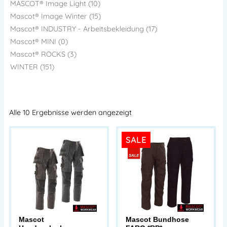
MASCOT® Image Light (10)
Mascot® Image Winter (15)
Mascot® INDUSTRY - Arbeitsbekleidung (17)
Mascot® MINI (0)
Mascot® ROCKS (3)
WINTER (151)
Alle 10 Ergebnisse werden angezeigt
SALE
Mascot
Mascot Bundhose