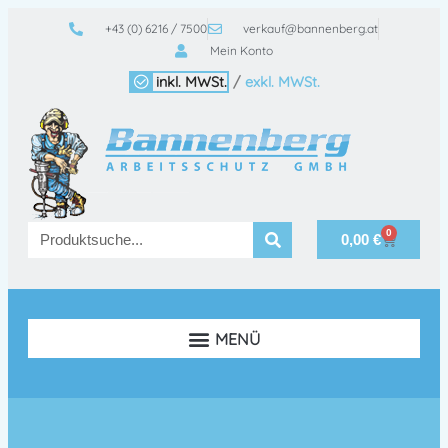
+43 (0) 6216 / 7500
verkauf@bannenberg.at
Mein Konto
inkl. MWSt.
/
exkl. MWSt.
0
0,00
€