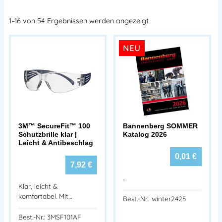
1–16 von 54 Ergebnissen werden angezeigt
NEU
3M™ SecureFit™ 100
Bannenberg SOMMER
Schutzbrille klar |
Katalog 2026
Leicht & Antibeschlag
0,01
€
7,92
€
…
Klar, leicht &
komfortabel. Mit…
Best.-Nr.: winter2425
Best.-Nr.: 3MSF101AF