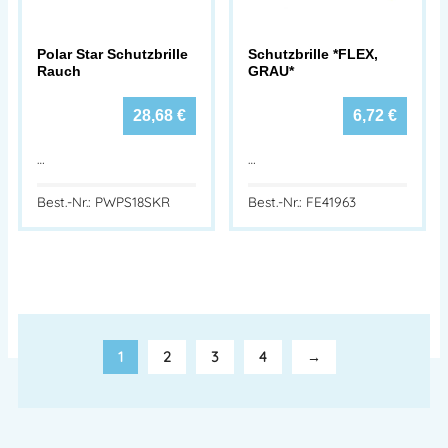
Polar Star Schutzbrille
Schutzbrille *FLEX,
Rauch
GRAU*
28,68
€
6,72
€
…
…
Best.-Nr.: PWPS18SKR
Best.-Nr.: FE41963
1
2
3
4
→