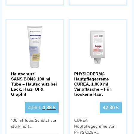
Hautschutz
PHYSIODERM®
SANSIBON® 100 ml
Hautpflegecreme
Tube – Hautschutz bei
CUREA, 1.000 ml
Lack, Harz, Öl &
Varioflasche – Für
Graphit
trockene Haut
4,56
€
4,38
€
42,36
€
100 ml Tube. Schützt vor
CUREA
stark haft…
Hautpflegecreme von
PHYSIODER…