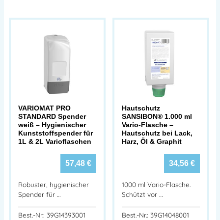
VARIOMAT PRO
Hautschutz
STANDARD Spender
SANSIBON® 1.000 ml
weiß – Hygienischer
Vario-Flasche –
Kunststoffspender für
Hautschutz bei Lack,
1L & 2L Varioflaschen
Harz, Öl & Graphit
57,48
€
34,56
€
Robuster, hygienischer
1000 ml Vario-Flasche.
Spender für …
Schützt vor …
Best.-Nr.: 39G14393001
Best.-Nr.: 39G14048001