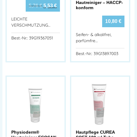
Hautreiniger – HACCP-
5,76
€
5,53
€
konform
LEICHTE
10,80
€
VERSCHMUTZUNG…
Seifen- & alkalifrei,
Best.-Nr.: 39G19367051
parfümfre…
Best.-Nr.: 39G13897003
Physioderm®
Hautpflege CUREA