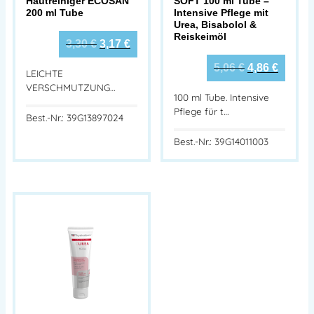
Hautreiniger ECOSAN
SOFT 100 ml Tube –
200 ml Tube
Intensive Pflege mit
Urea, Bisabolol &
Reiskeimöl
3,30
€
3,17
€
5,06
€
4,86
€
LEICHTE
VERSCHMUTZUNG…
100 ml Tube. Intensive
Pflege für t…
Best.-Nr.: 39G13897024
Best.-Nr.: 39G14011003