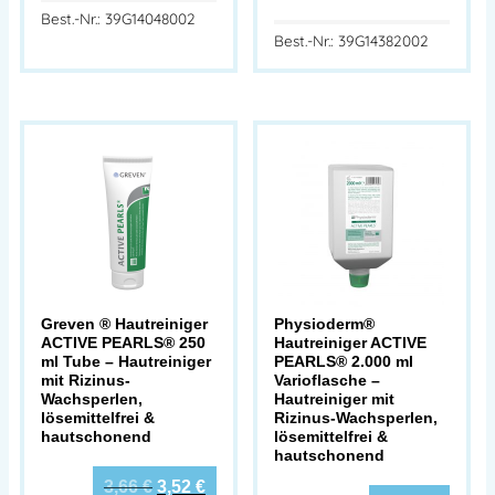
Best.-Nr.: 39G14048002
Best.-Nr.: 39G14382002
Greven ® Hautreiniger
Physioderm®
ACTIVE PEARLS® 250
Hautreiniger ACTIVE
ml Tube – Hautreiniger
PEARLS® 2.000 ml
mit Rizinus-
Varioflasche –
Wachsperlen,
Hautreiniger mit
lösemittelfrei &
Rizinus-Wachsperlen,
hautschonend
lösemittelfrei &
hautschonend
3,66
€
3,52
€