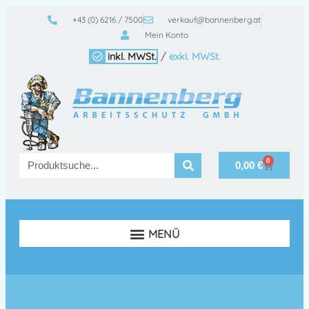
+43 (0) 6216 / 7500
verkauf@bannenberg.at
Mein Konto
inkl. MWSt.
/
exkl. MWSt.
0
0,00
€