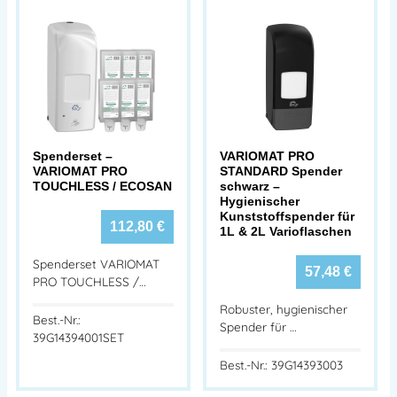
Spenderset –
VARIOMAT PRO
VARIOMAT PRO
STANDARD Spender
TOUCHLESS / ECOSAN
schwarz –
Hygienischer
Kunststoffspender für
112,80
€
1L & 2L Varioflaschen
Spenderset VARIOMAT
57,48
€
PRO TOUCHLESS /…
Robuster, hygienischer
Best.-Nr.:
Spender für …
39G14394001SET
Best.-Nr.: 39G14393003