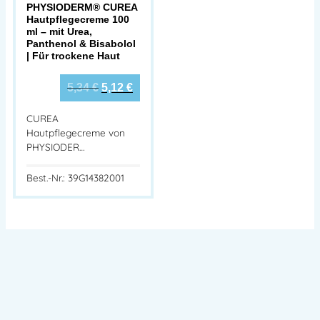
PHYSIODERM® CUREA
Hautpflegecreme 100
ml – mit Urea,
Panthenol & Bisabolol
| Für trockene Haut
5,34
€
5,12
€
CUREA
Hautpflegecreme von
PHYSIODER…
Best.-Nr.: 39G14382001