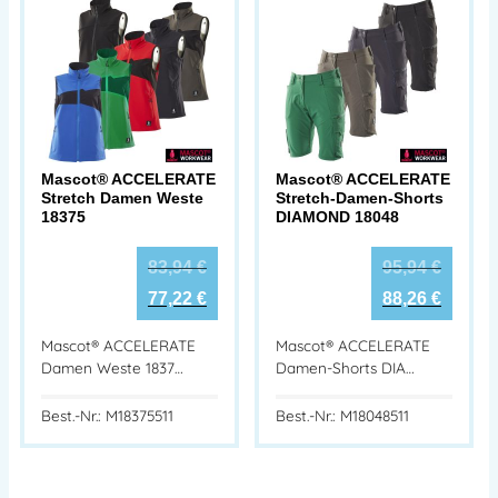
Mascot® ACCELERATE
Mascot® ACCELERATE
Stretch Damen Weste
Stretch-Damen-Shorts
18375
DIAMOND 18048
83,94
€
95,94
€
77,22
€
88,26
€
Mascot® ACCELERATE
Mascot® ACCELERATE
Damen Weste 1837…
Damen-Shorts DIA…
Best.-Nr.: M18375511
Best.-Nr.: M18048511