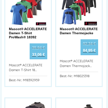
Mascot® ACCELERATE
Mascot® ACCELERATE
Damen T-Shirt
Damen Thermojacke
ProWash® 18392
92,34
€
35,94
€
84,95
€
33,06
€
Mascot® ACCELERATE
Mascot® ACCELERATE
Damen Thermojack…
Damen T-Shirt 18…
Best.-Nr.: M18025318
Best.-Nr.: M18392959