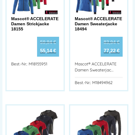
Mascot® ACCELERATE
Mascot® ACCELERATE
Damen Strickjacke
Damen Sweaterjacke
18155
18494
59,94
€
83,94
€
55,14
€
77,22
€
Best.-Nr.: M18155951
Mascot® ACCELERATE
Damen Sweaterjac…
Best.-Nr.: M18494962