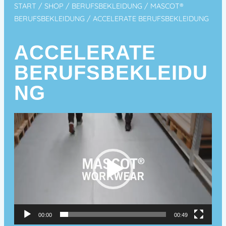
START
/
SHOP
/
BERUFSBEKLEIDUNG
/
MASCOT®
BERUFSBEKLEIDUNG
/ ACCELERATE BERUFSBEKLEIDUNG
ACCELERATE
BERUFSBEKLEIDU
NG
V
i
d
e
o
-
P
l
00:00
00:49
a