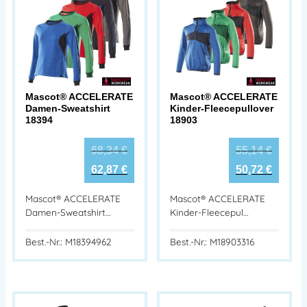
Mascot® ACCELERATE
Mascot® ACCELERATE
Damen-Sweatshirt
Kinder-Fleecepullover
18394
18903
68,34
€
55,14
€
62,87
€
50,72
€
Mascot® ACCELERATE
Mascot® ACCELERATE
Damen-Sweatshirt…
Kinder-Fleecepul…
Best.-Nr.: M18394962
Best.-Nr.: M18903316