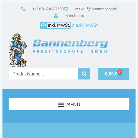
+43 (0) 6216 / 7500
verkauf@bannenberg.at
Mein Konto
inkl. MWSt.
/
exkl. MWSt.
0
0,00
€