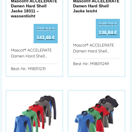
Mascot® ACCELERATE
Mascot® ACCELERATE
Damen Hard Shell
Damen Hard Shell
Jacke 18311 –
Jacke leicht
wasserdicht
148,74
€
155,94
€
136,84
€
143,46
€
Mascot® ACCELERATE
Mascot® ACCELERATE
Damen Hard Shell…
Damen Hard Shell…
Best.-Nr.: M18011249
Best.-Nr.: M18311231