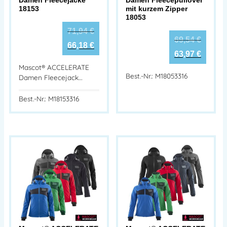
18153
mit kurzem Zipper
18053
71,94
€
69,54
€
66,18
€
63,97
€
Mascot® ACCELERATE
Best.-Nr.: M18053316
Damen Fleecejack…
Best.-Nr.: M18153316