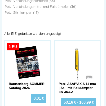
Petzl Verbindungselemente (36)
Petzl Verbindungsmittel und Falldämpfer (36)
Petzl Stirnlampen (18)
Alle 15 Ergebnisse werden angezeigt
NEU
Bannenberg SOMMER
Petzl ASAP’AXIS 11 mm
Katalog 2026
| Seil mit Falldämpfer |
EN 353-2
0,01
€
53,16
€
-
100,99
€