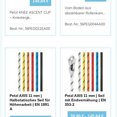
148,84
€
Vom Boden aus
Petzl KNEE ASCENT CLIP
abziehbarer Rollenkam…
– Kniesteigk…
Best.-Nr.: 36PEG004AA00
Best.-Nr.: 36PED022EA00
Petzl AXIS 11 mm |
Petzl AXIS 11 mm | Seil
Halbstatisches Seil für
mit Endvernähung | EN
Höhenarbeit | EN 1891
353-2
A
39,86
€
-
145,64
€