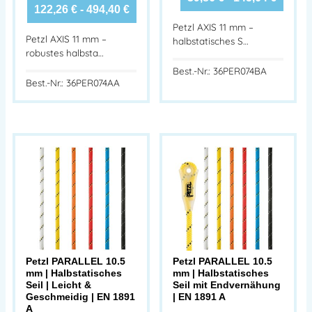
122,26
€
-
494,40
€
Petzl AXIS 11 mm –
Petzl AXIS 11 mm –
halbstatisches S…
robustes halbsta…
Best.-Nr.: 36PER074BA
Best.-Nr.: 36PER074AA
Petzl PARALLEL 10.5
Petzl PARALLEL 10.5
mm | Halbstatisches
mm | Halbstatisches
Seil | Leicht &
Seil mit Endvernähung
Geschmeidig | EN 1891
| EN 1891 A
A