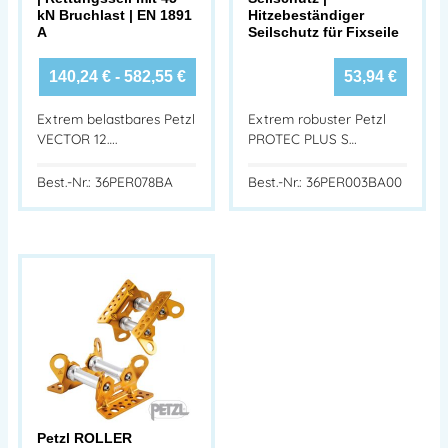
kN Bruchlast | EN 1891
Hitzebeständiger
A
Seilschutz für Fixseile
140,24
€
-
582,55
€
53,94
€
Extrem belastbares Petzl
Extrem robuster Petzl
VECTOR 12….
PROTEC PLUS S…
Best.-Nr.: 36PER078BA
Best.-Nr.: 36PER003BA00
Petzl ROLLER