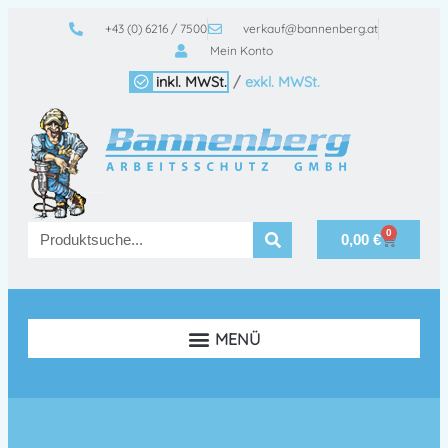
+43 (0) 6216 / 7500
verkauf@bannenberg.at
Mein Konto
inkl. MWSt.
/
exkl. MWSt.
0
0,00
€