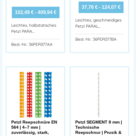
37,76
€
-
124,07
€
102,49
€
-
409,94
€
Leichtes, geschmeidiges
Leichtes, halbstatisches
Petzl PARAL…
Petzl PARA…
Best.-Nr.: 36PER077BA
Best.-Nr.: 36PER077AA
Petzl Reepschnüre EN
Petzl SEGMENT 8 mm |
564 | 4–7 mm |
Technische
zuverlässig, stark,
Reepschnur | Prusik &