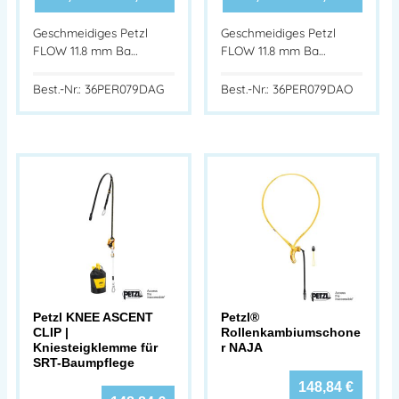
Geschmeidiges Petzl
Geschmeidiges Petzl
FLOW 11.8 mm Ba…
FLOW 11.8 mm Ba…
Best.-Nr.: 36PER079DAG
Best.-Nr.: 36PER079DAO
Petzl KNEE ASCENT
Petzl®
CLIP |
Rollenkambiumschone
Kniesteigklemme für
r NAJA
SRT-Baumpflege
148,84
€