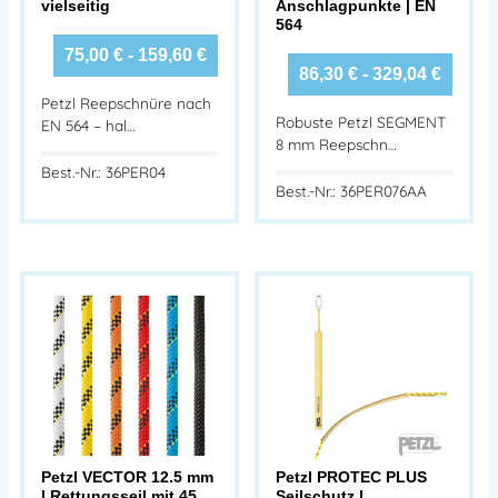
vielseitig
Anschlagpunkte | EN
564
75,00
€
-
159,60
€
86,30
€
-
329,04
€
Petzl Reepschnüre nach
Robuste Petzl SEGMENT
EN 564 – hal…
8 mm Reepschn…
Best.-Nr.: 36PER04
Best.-Nr.: 36PER076AA
Petzl VECTOR 12.5 mm
Petzl PROTEC PLUS
| Rettungsseil mit 45
Seilschutz |