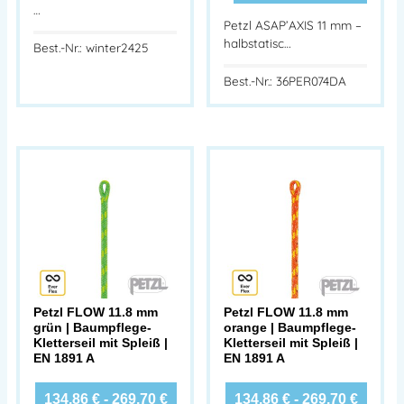
…
Petzl ASAP’AXIS 11 mm –
halbstatisc…
Best.-Nr.: winter2425
Best.-Nr.: 36PER074DA
Petzl FLOW 11.8 mm
Petzl FLOW 11.8 mm
grün | Baumpflege-
orange | Baumpflege-
Kletterseil mit Spleiß |
Kletterseil mit Spleiß |
EN 1891 A
EN 1891 A
134,86
€
-
269,70
€
134,86
€
-
269,70
€