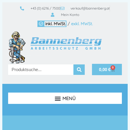
+43 (0) 6216 / 7500
verkauf@bannenberg.at
Mein Konto
inkl. MWSt.
/
exkl. MWSt.
0
0,00
€