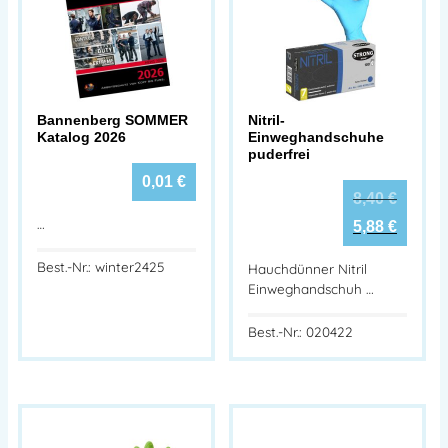
Bannenberg SOMMER
Nitril-
Katalog 2026
Einweghandschuhe
puderfrei
0,01
€
8,40
€
…
5,88
€
Best.-Nr.: winter2425
Hauchdünner Nitril
Einweghandschuh …
Best.-Nr.: 020422