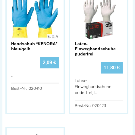
Handschuh *KENORA*
Latex-
blau/gelb
Einweghandschuhe
puderfrei
2,09
€
11,80
€
…
Latex-
Einweghandschuhe
Best.-Nr.: 020410
puderfrei, l…
Best.-Nr.: 020423