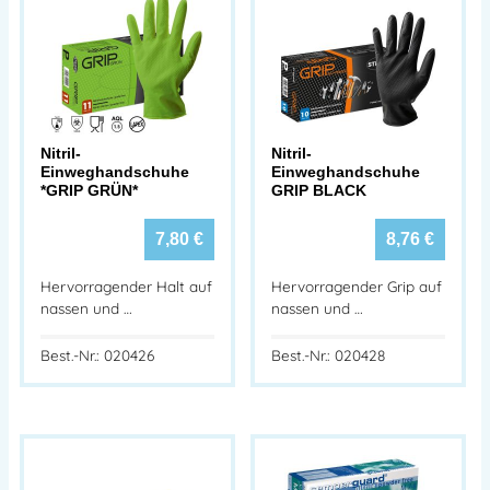
Nitril-
Nitril-
Einweghandschuhe
Einweghandschuhe
*GRIP GRÜN*
GRIP BLACK
7,80
€
8,76
€
Hervorragender Halt auf
Hervorragender Grip auf
nassen und …
nassen und …
Best.-Nr.: 020426
Best.-Nr.: 020428