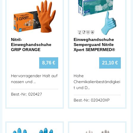
Nitril-
Einweghandschuhe
Einweghandschuhe
Semperguard Nitrile
GRIP ORANGE
Xpert SEMPERMED®
8,76
€
21,10
€
Hervorragender Halt auf
Hohe
nassen und …
Chemikalienbeständigkei
t und D…
Best.-Nr.: 020427
Best.-Nr.: 020420XP