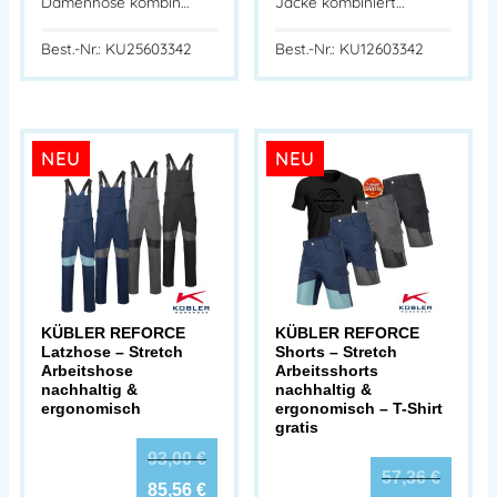
Damenhose kombin…
Jacke kombiniert…
Best.-Nr.: KU25603342
Best.-Nr.: KU12603342
NEU
NEU
KÜBLER REFORCE
KÜBLER REFORCE
Latzhose – Stretch
Shorts – Stretch
Arbeitshose
Arbeitsshorts
nachhaltig &
nachhaltig &
ergonomisch
ergonomisch – T-Shirt
gratis
93,00
€
57,36
€
85,56
€