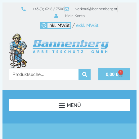
+43 (0) 6216 / 7500
verkauf@bannenberg.at
Mein Konto
inkl. MWSt.
/
exkl. MWSt.
0
0,00
€