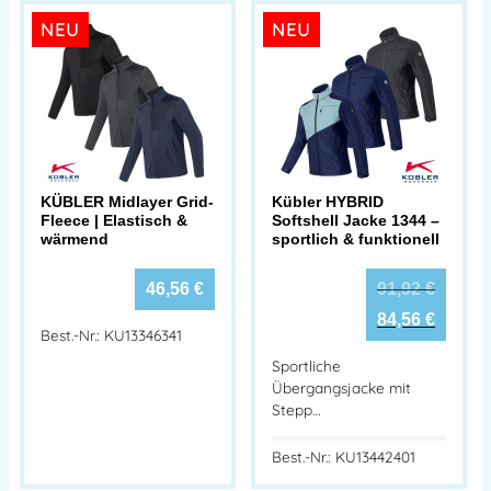
NEU
NEU
KÜBLER Midlayer Grid-
Kübler HYBRID
Fleece | Elastisch &
Softshell Jacke 1344 –
wärmend
sportlich & funktionell
46,56
€
91,92
€
84,56
€
Best.-Nr.: KU13346341
Sportliche
Übergangsjacke mit
Stepp…
Best.-Nr.: KU13442401