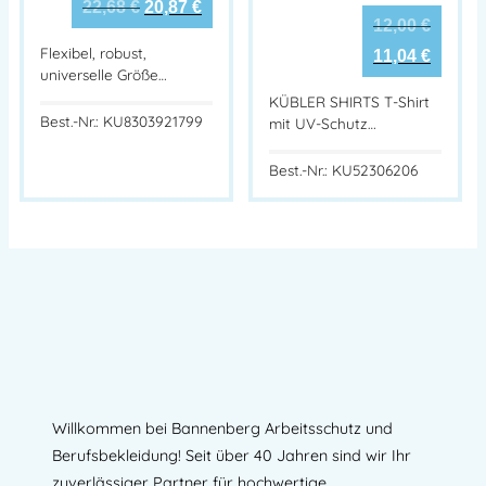
22,68
€
20,87
€
12,00
€
Flexibel, robust,
11,04
€
universelle Größe…
KÜBLER SHIRTS T-Shirt
Best.-Nr.: KU8303921799
mit UV-Schutz…
Best.-Nr.: KU52306206
Willkommen bei Bannenberg Arbeitsschutz und
Berufsbekleidung! Seit über 40 Jahren sind wir Ihr
zuverlässiger Partner für hochwertige