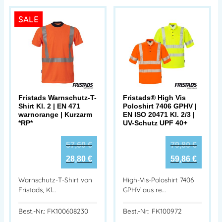
SALE
Fristads Warnschutz-T-
Fristads® High Vis
Shirt Kl. 2 | EN 471
Poloshirt 7406 GPHV |
warnorange | Kurzarm
EN ISO 20471 Kl. 2/3 |
*RP*
UV-Schutz UPF 40+
57,60
€
79,80
€
28,80
€
59,86
€
Warnschutz-T-Shirt von
High-Vis-Poloshirt 7406
Fristads, Kl…
GPHV aus re…
Best.-Nr.: FK100608230
Best.-Nr.: FK100972