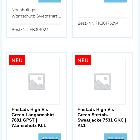
Nachhaltiges
…
Warnschutz-Sweatshirt …
Best.-Nr.: FK301752W
Best.-Nr.: FK301023
NEU
NEU
Fristads High Vis
Fristads High Vis
Green Langarmshirt
Green Stretch-
7881 GPST |
Sweatjacke 7531 GKC |
Warnschutz Kl.1
Kl.1
47,88
€
35,88
€