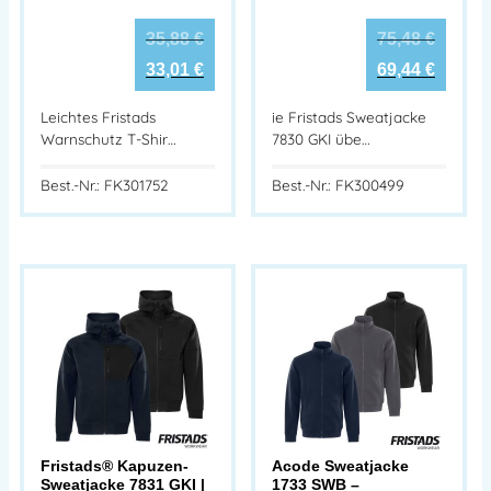
35,88
€
75,48
€
33,01
€
69,44
€
Leichtes Fristads
ie Fristads Sweatjacke
Warnschutz T-Shir…
7830 GKI übe…
Best.-Nr.: FK301752
Best.-Nr.: FK300499
Fristads® Kapuzen-
Acode Sweatjacke
Sweatjacke 7831 GKI |
1733 SWB –