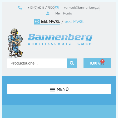
+43 (0) 6216 / 7500
verkauf@bannenberg.at
Mein Konto
inkl. MWSt.
/
exkl. MWSt.
0
0,00
€