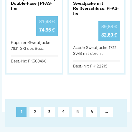
Double-Face | PFAS-
Sweatjacke mit
frei
Reißverschluss, PFAS-
frei
81,48
€
89,88
€
74,96
€
82,69
€
Kapuzen-Sweatjacke
Acode Sweatjacke 1733
7831 GKI aus Bau…
SWB mit durch…
Best.-Nr.: FK300498
Best.-Nr.: FK122215
1
2
3
4
5
6
→