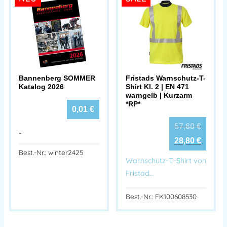
Bannenberg SOMMER
Fristads Warnschutz-T-
Katalog 2026
Shirt Kl. 2 | EN 471
warngelb | Kurzarm
*RP*
0,01
€
57,60
€
…
28,80
€
Best.-Nr.: winter2425
Warnschutz-T-Shirt von
Fristad…
Best.-Nr.: FK100608530