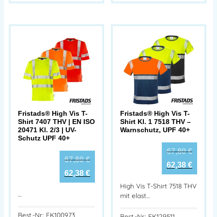
Fristads® High Vis T-
Fristads® High Vis T-
Shirt 7407 THV | EN ISO
Shirt Kl. 1 7518 THV –
20471 Kl. 2/3 | UV-
Warnschutz, UPF 40+
Schutz UPF 40+
67,80
€
67,80
€
62,38
€
62,38
€
High Vis T-Shirt 7518 THV
…
mit elast…
Best.-Nr.: FK100973
Best.-Nr.: FK129511