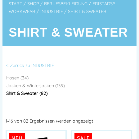
START
/
SHOP
/
BERUFSBEKLEIDUNG
/
FRISTADS®
WORKWEAR
/
INDUSTRIE
/ SHIRT & SWEATER
SHIRT & SWEATER
< Zurück zu INDUSTRIE
Hosen (34)
Jacken & Winterjacken (139)
Shirt & Sweater (82)
1–16 von 82 Ergebnissen werden angezeigt
NEU
SALE