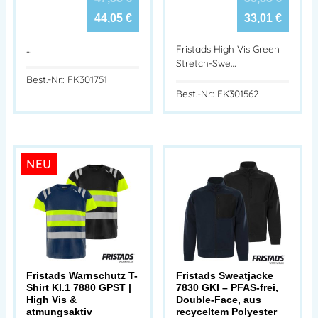
44,05
€
33,01
€
…
Fristads High Vis Green
Stretch-Swe…
Best.-Nr.: FK301751
Best.-Nr.: FK301562
NEU
Fristads Warnschutz T-
Fristads Sweatjacke
Shirt Kl.1 7880 GPST |
7830 GKI – PFAS-frei,
High Vis &
Double-Face, aus
atmungsaktiv
recyceltem Polyester