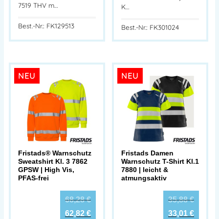
7519 THV m…
K…
Best.-Nr.: FK129513
Best.-Nr.: FK301024
NEU
NEU
Fristads® Warnschutz
Fristads Damen
Sweatshirt Kl. 3 7862
Warnschutz T-Shirt Kl.1
GPSW | High Vis,
7880 | leicht &
PFAS-frei
atmungsaktiv
68,28
€
35,88
€
62,82
€
33,01
€