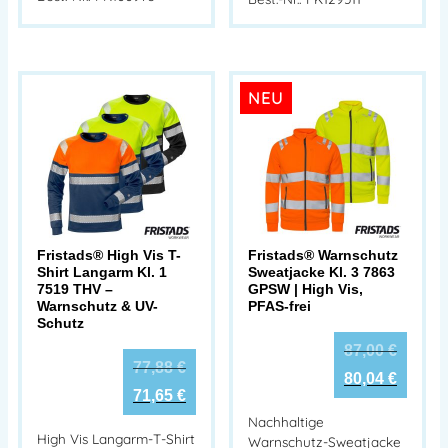
NEU
Fristads® High Vis T-
Fristads® Warnschutz
Shirt Langarm Kl. 1
Sweatjacke Kl. 3 7863
7519 THV –
GPSW | High Vis,
Warnschutz & UV-
PFAS-frei
Schutz
87,00
€
77,88
€
80,04
€
71,65
€
Nachhaltige
High Vis Langarm-T-Shirt
Warnschutz-Sweatjacke