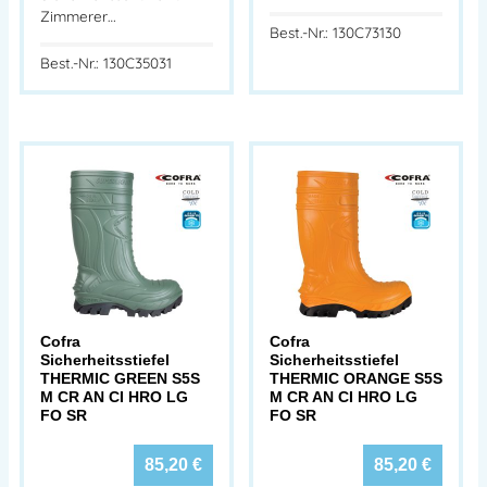
Zimmerer…
Best.-Nr.: 130C73130
Best.-Nr.: 130C35031
Cofra
Cofra
Sicherheitsstiefel
Sicherheitsstiefel
THERMIC GREEN S5S
THERMIC ORANGE S5S
M CR AN CI HRO LG
M CR AN CI HRO LG
FO SR
FO SR
85,20
€
85,20
€