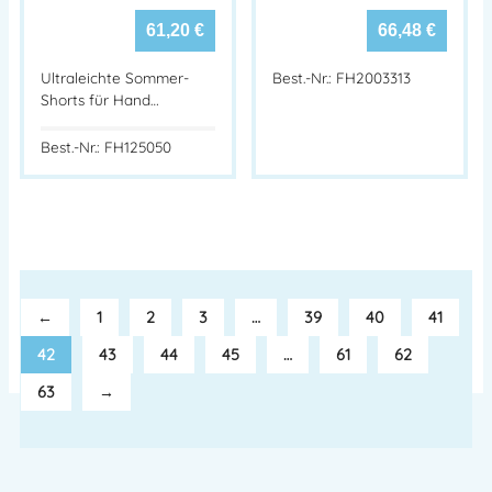
61,20
€
66,48
€
Ultraleichte Sommer-
Best.-Nr.: FH2003313
Shorts für Hand…
Best.-Nr.: FH125050
←
1
2
3
…
39
40
41
42
43
44
45
…
61
62
63
→