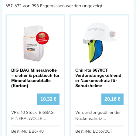
657–672 von 998 Ergebnissen werden angezeigt
BIG BAG Mineralwolle
Chill-Its 6670CT
– sicher & praktisch für
Verdunstungskühlend
Mineralfaserabfälle
er Nackenschutz für
(Karton)
Schutzhelme
10,32
€
20,16
€
VPE: 10 Stück, BIGBAG
Verdunstungskühlender
MINERALWOLLE …
Nackenschutz …
Best.-Nr.: BB67-10
Best.-Nr.: ED6670CT