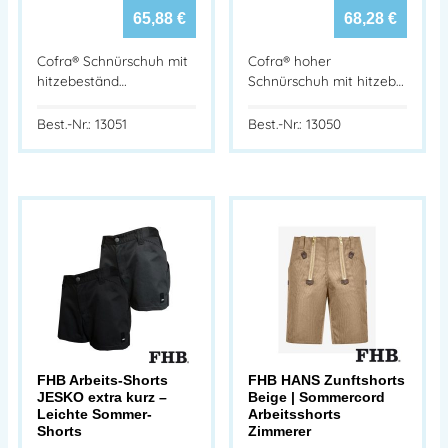
65,88
€
68,28
€
Cofra® Schnürschuh mit
Cofra® hoher
hitzebeständ…
Schnürschuh mit hitzeb…
Best.-Nr.: 13051
Best.-Nr.: 13050
FHB Arbeits-Shorts
FHB HANS Zunftshorts
JESKO extra kurz –
Beige | Sommercord
Leichte Sommer-
Arbeitsshorts
Shorts
Zimmerer