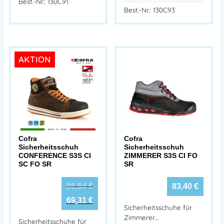
Best.-Nr.: 130C91
Best.-Nr.: 130C93
AKTION
Cofra
Cofra
Sicherheitsschuh
Sicherheitsschuh
CONFERENCE S3S CI
ZIMMERER S3S CI FO
SC FO SR
SR
86,64
€
83,40
€
69,31
€
Sicherheitsschuhe für
Zimmerer…
Sicherheitsschuhe für