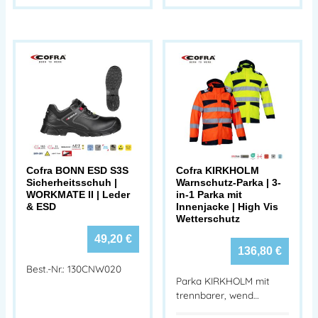
Cofra BONN ESD S3S
Cofra KIRKHOLM
Sicherheitsschuh |
Warnschutz-Parka | 3-
WORKMATE II | Leder
in-1 Parka mit
& ESD
Innenjacke | High Vis
Wetterschutz
49,20
€
136,80
€
Best.-Nr.: 130CNW020
Parka KIRKHOLM mit
trennbarer, wend…