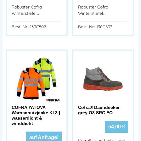
Robuster Cofra
Robuster Cofra
Winterstiefel…
Winterstiefel…
Best.-Nr.: 130C502
Best.-Nr.: 130C507
COFRA YATOVA
Cofra® Dachdecker
Warnschutzjacke Kl.3 |
grey O3 SRC FO
wasserdicht &
winddicht
54,00
€
auf Anfrage!
Cofra® sicherheitsschuh