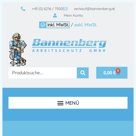
+43 (0) 6216 / 7500
verkauf@bannenberg.at
Mein Konto
inkl. MWSt.
/
exkl. MWSt.
0
0,00
€