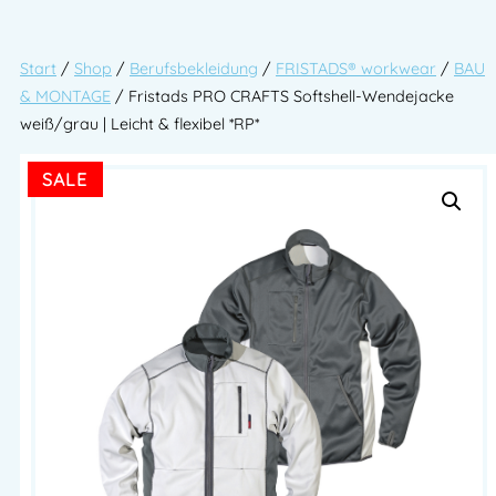
Start
/
Shop
/
Berufsbekleidung
/
FRISTADS® workwear
/
BAU
& MONTAGE
/ Fristads PRO CRAFTS Softshell-Wendejacke
weiß/grau | Leicht & flexibel *RP*
SALE