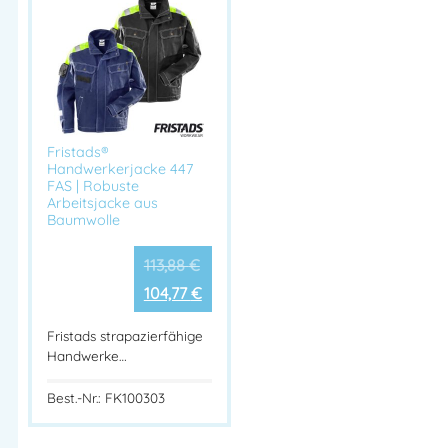
Fristads®
Handwerkerjacke 447
FAS | Robuste
Arbeitsjacke aus
Baumwolle
113,88
€
104,77
€
Fristads strapazierfähige
Handwerke…
Best.-Nr.: FK100303