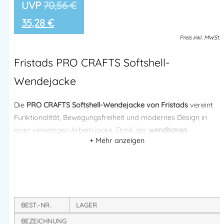
70,56
€
35,28
€
Preis
inkl.
MWSt.
Fristads PRO CRAFTS Softshell-
Wendejacke
Die
PRO CRAFTS Softshell-Wendejacke von
Fristads
vereint
Funktionalität, Bewegungsfreiheit und modernes Design in
einer vielseitigen Arbeitsjacke. Dank der
wendbaren
Konstruktion
lässt sich die Jacke flexibel einsetzen und
optisch an unterschiedliche Anforderungen anpassen.
Das leichte
Softshell-Material aus 100 % Polyester
sorgt für
hohen Tragekomfort, während
Stretch-Einsätze an
Armabschlüssen und Saum
optimale Bewegungsfreiheit
BEST.-NR.
LAGER
bieten. Die
verlängerte Rückenpartie
schützt zuverlässig bei
BEZEICHNUNG