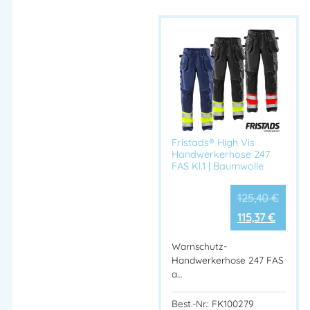
Fristads® High Vis
Handwerkerhose 247
FAS Kl.1 | Baumwolle
125,40
€
115,37
€
Warnschutz-
Handwerkerhose 247 FAS
a…
Best.-Nr.: FK100279