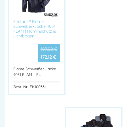
Praktisch wendbar für flexible Nutzung
Sicherer Sitz und zusätzlicher Schutz bei körperlicher
Arbeit
Fristads® Flame
Modernes, funktionales Design für Arbeit und Freizeit
Schweißer-Jacke 4031
FLAM | Flammschutz &
Lichtbogen
Einsatzbereiche
187,08
€
Handwerk & Montage
172,12
€
Service & Logistik
Industrie
Flame Schweißer-Jacke
4031 FLAM – F…
Übergangsjacke für Arbeit und Freizeit
Best.-Nr.: FK100334
Leichte Fristads PRO CRAFTS Softshell-Wendejacke aus 100
% Polyester. Wendbar, mit Stretch-Zonen, Daumenschlaufen
und verlängerter Rückenpartie – ideal für Arbeit und
Übergangszeiten.
Artikelnummer:
FK100587941
Kategorien:
Winterjacken
,