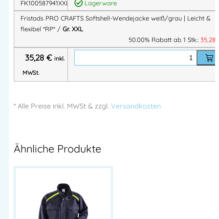
FK100587941XXL
Lagerware
Merkmal
Beschreibung
Fristads PRO CRAFTS Softshell-Wendejacke weiß/grau | Leicht &
Produkt
PRO CRAFTS Softshell-Wendejacke
flexibel *RP* /
Gr. XXL
Material
Softshell, 100 % Polyester
50.00% Rabatt ab 1 Stk.:
35,28
Gewicht
ca. 220 g/m²
35,28
€
inkl.
Verschluss
Frontreißverschluss mit Kinnschutz
MWSt.
2 Vordertaschen, 1 Handytasche mit
Taschen
Reißverschluss
Passform
Bequem, mit Stretch-Zonen
* Alle Preise
inkl.
MWSt & zzgl.
Versandkosten
Besonderheit
Wendbar, Daumenschlaufen, verlängerter
en
Rücken
Farbe
941 Dunkelgrau (Innenfarbe)
Ähnliche Produkte
Vorteile im Arbeitsalltag
Hohe Bewegungsfreiheit durch elastische Einsätze
Angenehm leicht – ideal für Übergangszeiten