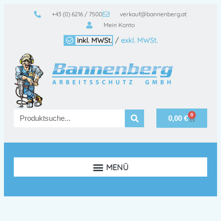
+43 (0) 6216 / 7500
verkauf@bannenberg.at
Mein Konto
inkl. MWSt.
/
exkl. MWSt.
0
0,00
€