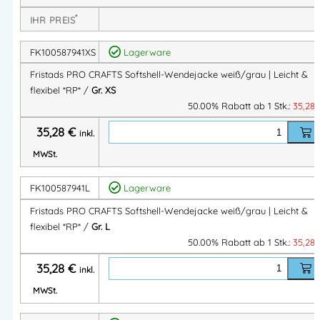
gebückten Tätigkeiten, und
Daumenschlaufen
erhöhen den
*
Komfort bei kühleren Temperaturen.
IHR PREIS
FK100587941XS
Lagerware
Produkt-Highlights
Fristads PRO CRAFTS Softshell-Wendejacke weiß/grau | Leicht &
flexibel *RP* /
Gr. XS
✔
Wendbar
– zwei Looks in einer Jacke
50.00% Rabatt ab 1 Stk.:
35,28
✔ Leichtes Softshell-Material (220 g/m²)
35,28
€
inkl.
✔ Reißverschluss bis zum oberen Kragenrand mit
Kinnschutz
MWSt.
✔
Stretchmaterial
an Armabschlüssen und Unterkante
FK100587941L
Lagerware
✔
Daumenschlaufen
für zusätzlichen Komfort
✔
Verlängerte Rückenpartie
für besseren Schutz
Fristads PRO CRAFTS Softshell-Wendejacke weiß/grau | Leicht &
✔ 2 praktische Vordertaschen
flexibel *RP* /
Gr. L
50.00% Rabatt ab 1 Stk.:
35,28
✔ Handytasche mit Reißverschluss
35,28
€
inkl.
Technische Details
MWSt.