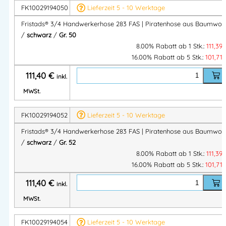
FK10029194050
Lieferzeit 5 - 10 Werktage
Merkmal
Beschreibung
Fristads® 3/4 Handwerkerhose 283 FAS | Piratenhose aus Baumwoll
Material
100 % Baumwolle (FAS®)
/
schwarz
/
Gr. 50
8.00% Rabatt ab 1 Stk.:
111,39
Verstärkungen
100 % Polyamid (CORDURA®)
16.00% Rabatt ab 5 Stk.:
101,71
Gewicht
375 g/m²
111,40
€
inkl.
Tragekomfort
Robust, atmungsaktiv, langlebig
MWSt.
PFAS
Frei von PFAS
FK10029194052
Lieferzeit 5 - 10 Werktage
Zertifizierungen
Fristads® 3/4 Handwerkerhose 283 FAS | Piratenhose aus Baumwoll
/
schwarz
/
Gr. 52
EN 14404
(in Kombination mit Knieschoner 124292)
8.00% Rabatt ab 1 Stk.:
111,39
16.00% Rabatt ab 5 Stk.:
101,71
OEKO-TEX® Standard 100
111,40
€
inkl.
MWSt.
Einsatzbereiche
FK10029194054
Lieferzeit 5 - 10 Werktage