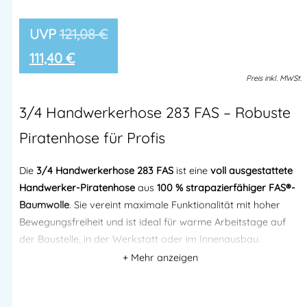
121,08
€
111,40
€
Preis
inkl.
MWSt.
3/4 Handwerkerhose 283 FAS – Robuste
Piratenhose für Profis
Die
3/4 Handwerkerhose 283 FAS
ist eine
voll ausgestattete
Handwerker-Piratenhose
aus
100 % strapazierfähiger FAS®-
Baumwolle
. Sie vereint maximale Funktionalität mit hoher
Bewegungsfreiheit und ist ideal für warme Arbeitstage auf
der Baustelle, in der Werkstatt oder im Innenausbau.
Dank
CORDURA®-verstärkter Hängetaschen, Knietaschen
und Werkzeugfächer
ist diese Hose perfekt für
anspruchsvolle handwerkliche Tätigkeiten. Das klassische