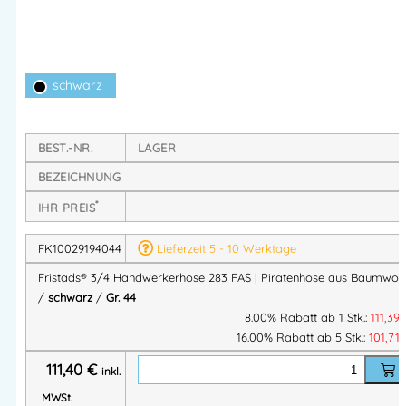
Design aus der
FAS® Classics-Kollektion
steht für
Langlebigkeit, Komfort und bewährte Qualität –
selbstverständlich
PFAS-frei
und
OEKO-TEX® zertifiziert
.
schwarz
Produkt-Highlights
BEST.-NR.
LAGER
✔ 3/4-Länge – ideal für warme Arbeitstage
BEZEICHNUNG
✔ Robuste
FAS® Baumwolle (375 g/m²)
*
✔ CORDURA®-verstärkte Taschen & Knietaschen
IHR PREIS
✔ Verstaubare, lose Hängetaschen
FK10029194044
Lieferzeit 5 - 10 Werktage
✔ Geprüft nach
EN 14404
(mit Knieschonern 124292)
✔
OEKO-TEX® zertifiziert & PFAS-frei
Fristads® 3/4 Handwerkerhose 283 FAS | Piratenhose aus Baumwoll
/
schwarz
/
Gr. 44
8.00% Rabatt ab 1 Stk.:
111,39
Ausstattung & Funktionen
16.00% Rabatt ab 5 Stk.:
101,71
111,40
€
inkl.
2 verstaubare, CORDURA®-verstärkte Hängetaschen
MWSt.
eine mit
3 kleinen Taschen & Werkzeugschlaufen