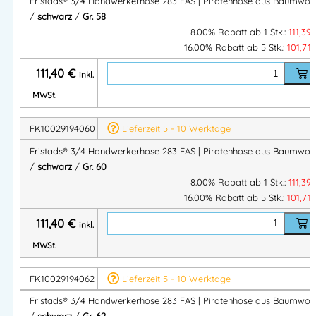
Fristads® 3/4 Handwerkerhose 283 FAS | Piratenhose aus Baumwoll
Hersteller:
/
schwarz
/
Gr. 58
Fristads Sverige AB
8.00% Rabatt ab 1 Stk.:
111,39
Herstelleranschrift:
16.00% Rabatt ab 5 Stk.:
101,71
Adresse:
Prognosgatan 24
111,40
€
inkl.
504 64 Borås – Sweden
Mehr Information E-Mail: info@bannenberg.at
MWSt.
FK10029194060
Lieferzeit 5 - 10 Werktage
Fristads® 3/4 Handwerkerhose 283 FAS | Piratenhose aus Baumwoll
/
schwarz
/
Gr. 60
8.00% Rabatt ab 1 Stk.:
111,39
16.00% Rabatt ab 5 Stk.:
101,71
111,40
€
inkl.
MWSt.
FK10029194062
Lieferzeit 5 - 10 Werktage
Fristads® 3/4 Handwerkerhose 283 FAS | Piratenhose aus Baumwoll