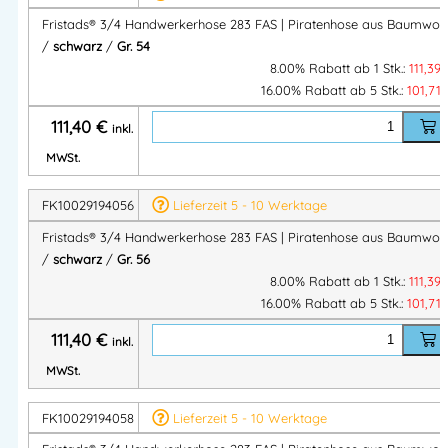
Handwerk & Bau
Fristads® 3/4 Handwerkerhose 283 FAS | Piratenhose aus Baumwoll
Innenausbau
/
schwarz
/
Gr. 54
Schreiner & Tischler
8.00% Rabatt ab 1 Stk.:
111,39
Montagearbeiten
16.00% Rabatt ab 5 Stk.:
101,71
Service & Werkstatt
111,40
€
inkl.
3/4 Handwerker-Piratenhose aus robuster FAS® Baumwolle
MWSt.
mit CORDURA®-Hängetaschen und Knietaschen – ideal für
FK10029194056
Lieferzeit 5 - 10 Werktage
warme Arbeitstage.
Fristads® 3/4 Handwerkerhose 283 FAS | Piratenhose aus Baumwoll
Artikelnummer:
FK100291
Kategorien:
Fristads Kansas Shorts
,
/
schwarz
/
Gr. 56
Berufsbekleidung
,
Bundhose
,
FRISTADS Bundhosen
,
Shorts
,
8.00% Rabatt ab 1 Stk.:
111,39
Fristads Shorts
,
BAU & MONTAGE
,
Handwerkerhosen
,
16.00% Rabatt ab 5 Stk.:
101,71
Fristads FAS
,
Berufsbekleidung
,
Handwerkerhose
,
Klassiker
111,40
€
inkl.
workwear
,
FRISTADS® workwear
MWSt.
FK10029194058
Lieferzeit 5 - 10 Werktage
Herstellerinformationen