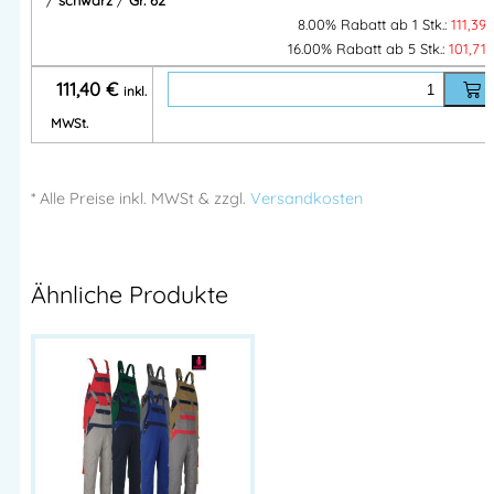
/
schwarz
/
Gr. 62
8.00% Rabatt ab 1 Stk.:
111,39
16.00% Rabatt ab 5 Stk.:
101,71
111,40
€
inkl.
MWSt.
* Alle Preise
inkl.
MWSt & zzgl.
Versandkosten
Ähnliche Produkte