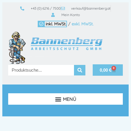
+43 (0) 6216 / 7500
verkauf@bannenberg.at
Mein Konto
inkl. MWSt.
/
exkl. MWSt.
0
0,00
€