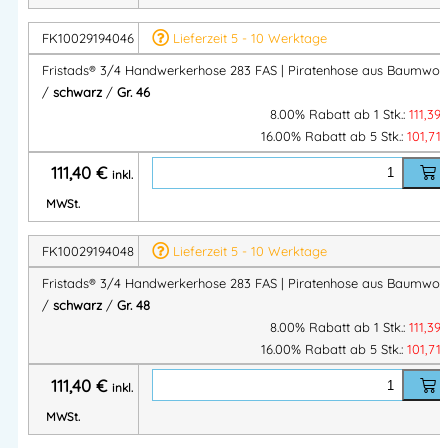
eine mit
Extra-Tasche
FK10029194046
Lieferzeit 5 - 10 Werktage
2 geblähte Vordertaschen
Fristads® 3/4 Handwerkerhose 283 FAS | Piratenhose aus Baumwoll
2 geblähte Gesäßtaschen
/
schwarz
/
Gr. 46
2 D-Ringe
8.00% Rabatt ab 1 Stk.:
111,39
2 Hammerschlaufen
16.00% Rabatt ab 5 Stk.:
101,71
CORDURA®-Zollstocktasche
111,40
€
Stifttasche
inkl.
Werkzeug- oder Fahrtenmesserfach
MWSt.
2 Messerknöpfe & Messerschlaufe
Beintasche mit Druckknopfverschluss
FK10029194048
Lieferzeit 5 - 10 Werktage
Handytasche
Fristads® 3/4 Handwerkerhose 283 FAS | Piratenhose aus Baumwoll
Extratasche mit Schlaufe für Ausweishalter
/
schwarz
/
Gr. 48
Vorgeformte Knie
8.00% Rabatt ab 1 Stk.:
111,39
CORDURA®-verstärkte Knietaschen mit Innenöffnung
16.00% Rabatt ab 5 Stk.:
101,71
Höhenverstellung für Knieschoner
111,40
€
inkl.
MWSt.
Material & Qualität