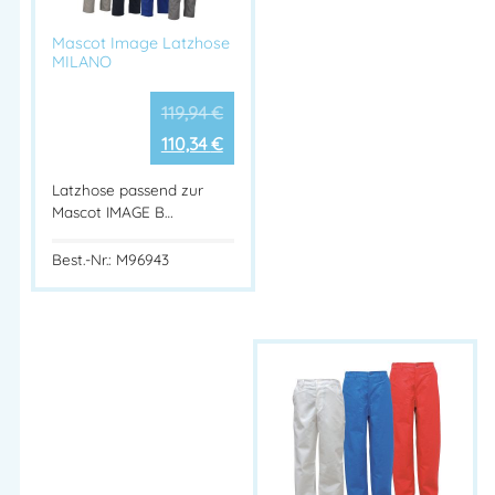
Mascot Image Latzhose
MILANO
119,94
€
110,34
€
Latzhose passend zur
Mascot IMAGE B…
Best.-Nr.: M96943