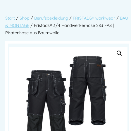
Start
/
Shop
/
Berufsbekleidung
/
FRISTADS® workwear
/
BAU
& MONTAGE
/ Fristads® 3/4 Handwerkerhose 283 FAS |
Piratenhose aus Baumwolle