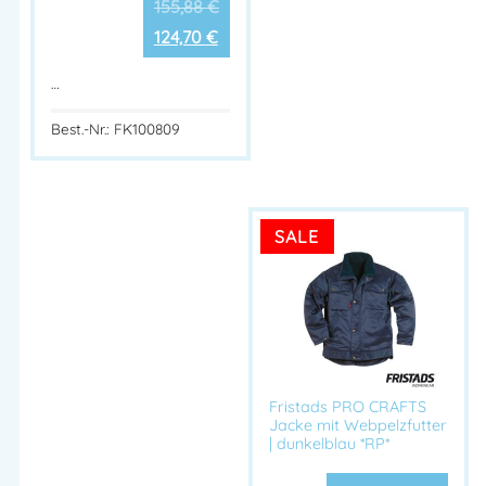
155,88
€
124,70
€
…
Best.-Nr.: FK100809
SALE
Fristads PRO CRAFTS
Jacke mit Webpelzfutter
| dunkelblau *RP*