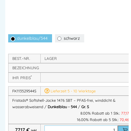
wasserabweisendem und atmungsaktivem Material
eignet
sich die Jacke ideal für wechselnde Wetterbedingungen –
drinnen wie draußen.
Der
mechanische Stretch
sorgt für optimale
dunkelblau/544
schwarz
Bewegungsfreiheit, während die
gebürstete Innenseite
ein
angenehmes Tragegefühl bietet. Mehrere
Reißverschlusstaschen
ermöglichen sicheres Verstauen von
BEST.-NR.
LAGER
Werkzeugen und persönlichen Gegenständen. Besonders
BEZEICHNUNG
nachhaltig: Die Jacke ist
frei von PFAS
und
OEKO-TEX®
zertifiziert
.
*
IHR PREIS
FK113529544S
Lieferzeit 5 - 10 Werktage
Technische Eigenschaften
Fristads® Softshell-Jacke 1476 SBT – PFAS-frei, winddicht &
Winddicht, wasserabweisend und atmungsaktiv
wasserabweisend /
Dunkelblau - 544
/
Gr. S
8.00% Rabatt ab 1 Stk.:
77,17
Wassersäule:
8.000 mm
16.00% Rabatt ab 5 Stk.:
70,46
Mechanischer Stretch für maximale Bewegungsfreiheit
Gebürstete Innenseite für erhöhten Tragekomfort
77,17
€
inkl.