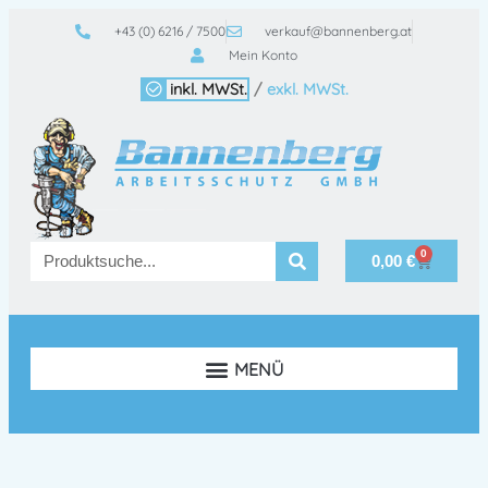
+43 (0) 6216 / 7500
verkauf@bannenberg.at
Mein Konto
inkl. MWSt.
/
exkl. MWSt.
0
0,00
€