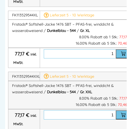
MWSt.
Ideal geeignet für folgende Berufe
FK113529544XL
Lieferzeit 5 - 10 Werktage
Zimmerer
Dachdecker
Fristads® Softshell-Jacke 1476 SBT – PFAS-frei, winddicht &
Allround-Bauprofis
wasserabweisend /
Dunkelblau - 544
/
Gr. XL
Maler & Lackierer
8.00% Rabatt ab 1 Stk.:
77,17
16.00% Rabatt ab 5 Stk.:
70,46
Installateure
Maurer
77,17
€
inkl.
Logistiker
MWSt.
Elektriker
Fertigungs- und Produktionsmitarbeiter
FK113529544XXL
Lieferzeit 5 - 10 Werktage
Fristads® Softshell-Jacke 1476 SBT – PFAS-frei, winddicht &
Ihre Vorteile auf einen Blick
wasserabweisend /
Dunkelblau - 544
/
Gr. XXL
8.00% Rabatt ab 1 Stk.:
77,17
✔ Leicht & robust – ideal für den Arbeitsalltag
16.00% Rabatt ab 5 Stk.:
70,46
✔ Wetterfest ohne Kompromisse bei der Atmungsaktivität
77,17
€
inkl.
✔ Nachhaltig dank PFAS-freiem Material
MWSt.
✔ Professionelles Design für vielseitige Einsatzbereiche