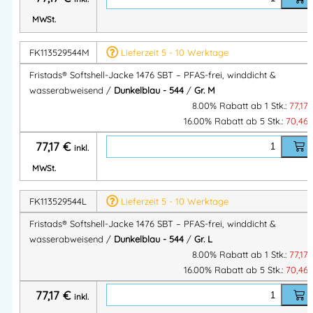
Durchgehender Frontreißverschluss
MWSt.
Brusttasche mit Reißverschluss
Zwei Fronttaschen mit Reißverschluss
FK113529544M
Lieferzeit 5 - 10 Werktage
Verstellbare Ärmelbündchen
Fristads® Softshell-Jacke 1476 SBT – PFAS-frei, winddicht &
OEKO-TEX® zertifiziert
wasserabweisend /
Dunkelblau - 544
/
Gr. M
PFAS-frei
8.00% Rabatt ab 1 Stk.:
77,17
16.00% Rabatt ab 5 Stk.:
70,46
Material & Verarbeitung
77,17
€
inkl.
MWSt.
Material:
100 % Polyester
Flächengewicht:
230 g/m²
FK113529544L
Lieferzeit 5 - 10 Werktage
Konzept:
Haverdal (nachhaltig & funktional)
Fristads® Softshell-Jacke 1476 SBT – PFAS-frei, winddicht &
wasserabweisend /
Dunkelblau - 544
/
Gr. L
Größen
8.00% Rabatt ab 1 Stk.:
77,17
16.00% Rabatt ab 5 Stk.:
70,46
S – 4XL
77,17
€
inkl.