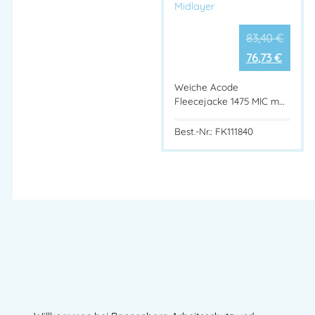
Midlayer
83,40
€
76,73
€
Weiche Acode
Fleecejacke 1475 MIC m…
Best.-Nr.: FK111840