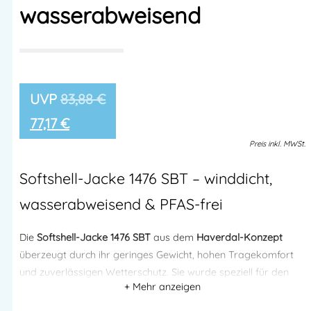
wasserabweisend
83,88
€
77,17
€
Preis
inkl.
MWSt.
Softshell-Jacke 1476 SBT – winddicht,
wasserabweisend & PFAS-frei
Die
Softshell-Jacke 1476 SBT
aus dem
Haverdal-Konzept
überzeugt durch ihr geringes Gewicht, hohen Tragekomfort
und zuverlässigen Wetterschutz. Sie wurde speziell für den
professionellen Einsatz im Handwerk, auf der Baustelle und in
der Industrie entwickelt. Dank
winddichtem,