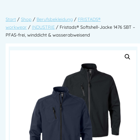
Start
/
Shop
/
Berufsbekleidung
/
FRISTADS®
workwear
/
INDUSTRIE
/ Fristads® Softshell-Jacke 1476 SBT –
PFAS-frei, winddicht & wasserabweisend