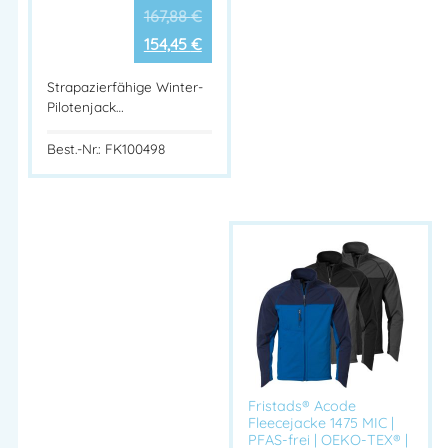
167,88
€
154,45
€
Strapazierfähige Winter-
Pilotenjack…
Best.-Nr.: FK100498
Fristads® Acode
Fleecejacke 1475 MIC |
PFAS-frei | OEKO-TEX® |