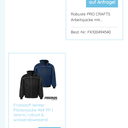
auf Anfrage!
Robuste PRO CRAFTS
Arbeitsjacke mit…
Best.-Nr.: FK100494540
Fristads® Winter
Pilotenjacke 464 PP |
Warm, robust &
wasserabweisend