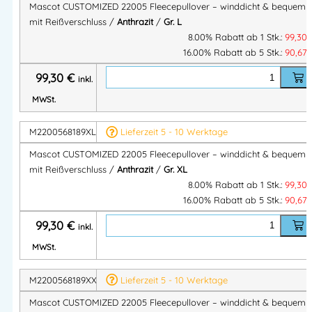
Mascot CUSTOMIZED 22005 Fleecepullover – winddicht & bequem
Gewicht:
265 g/m²
mit Reißverschluss /
Anthrazit
/
Gr. L
Gewebe:
Strick-Fleece mit winddichtem Futter
8.00% Rabatt ab 1 Stk.:
99,30
Zertifikat:
OEKO-TEX® STANDARD 100
16.00% Rabatt ab 5 Stk.:
90,67
Industriewäsche-Kategorie:
C2
99,30
€
inkl.
Einlaufwert:
max. 3 %
MWSt.
Ideal für:
M2200568189XL
Lieferzeit 5 - 10 Werktage
Mascot CUSTOMIZED 22005 Fleecepullover – winddicht & bequem
Berufsanwender im
Handwerk, Service, Lager oder Logistik
,
mit Reißverschluss /
Anthrazit
/
Gr. XL
die eine
leichte, winddichte und nachhaltige Arbeitsbekleidung
8.00% Rabatt ab 1 Stk.:
99,30
mit sportlicher Passform suchen.
16.00% Rabatt ab 5 Stk.:
90,67
✔ Winddicht & atmungsaktiv
99,30
€
inkl.
✔ Nachhaltig durch recycelte Materialien
MWSt.
✔ Angenehm weich & industriewäschegeeignet
M2200568189XXL
Lieferzeit 5 - 10 Werktage
Mascot® CUSTOMIZED Fleecepullover 22005: Winddicht
Mascot CUSTOMIZED 22005 Fleecepullover – winddicht & bequem