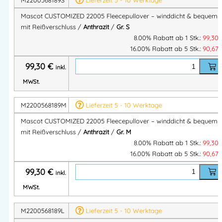
als Außenschicht
Mascot CUSTOMIZED 22005 Fleecepullover – winddicht & bequem
Nachhaltiges Material:
mit Reißverschluss /
Anthrazit
/
Gr. S
Aus
100 % recyceltem Polyester
, umweltfreundlich
8.00% Rabatt ab 1 Stk.:
99,30
& langlebig
16.00% Rabatt ab 5 Stk.:
90,67
Komfort & Bewegungsfreiheit:
99,30
€
inkl.
Moderne, körpernahe Passform mit elastischen
MWSt.
Ärmelabschlüssen
Gummizug im Saum für optimalen Sitz
M2200568189M
Lieferzeit 5 - 10 Werktage
Praktische Ausstattung:
Reißverschluss am Hals mit Wetterschutzleiste
Mascot CUSTOMIZED 22005 Fleecepullover – winddicht & bequem
mit Reißverschluss /
Anthrazit
/
Gr. M
Zwei Vordertaschen mit Reißverschluss
8.00% Rabatt ab 1 Stk.:
99,30
Pflegeleicht & zertifiziert:
16.00% Rabatt ab 5 Stk.:
90,67
OEKO-TEX® STANDARD 100
Industriewäschegeeignet (Kategorie C2)
99,30
€
inkl.
MWSt.
Material & Verarbeitung:
M2200568189L
Lieferzeit 5 - 10 Werktage
Obermaterial:
100 % recyceltes Polyester