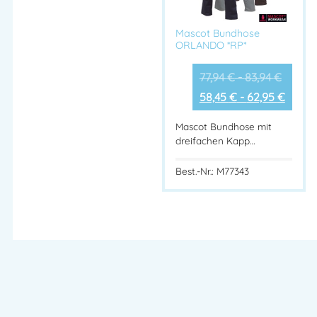
Mascot Bundhose
ORLANDO *RP*
77,94
€
-
83,94
€
58,45
€
-
62,95
€
Mascot Bundhose mit
dreifachen Kapp…
Best.-Nr.: M77343