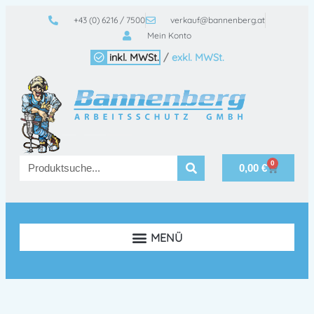
+43 (0) 6216 / 7500
verkauf@bannenberg.at
Mein Konto
inkl. MWSt.
/
exkl. MWSt.
0
0,00
€