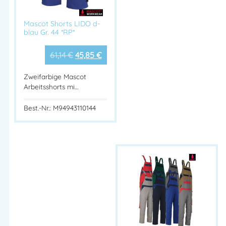
Hersteller:
MASCOT International A/S
Mascot Shorts LIDO d-
Herstelleranschrift:
blau Gr. 44 *RP*
Adresse:
Silkeborgvej 14
61,14
€
45,85
€
DK-7442 Engesvang
Mehr Information E-Mail: info@bannenberg.at
Zweifarbige Mascot
Arbeitsshorts mi…
Best.-Nr.: M94943110144