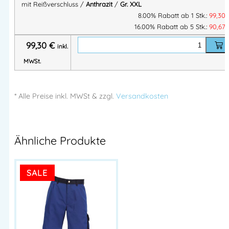
gefüttert, aus 100 % recyceltem Polyester. Weich, pflegeleicht
mit Reißverschluss /
Anthrazit
/
Gr. XXL
& industriewäschegeeignet – ideal als Arbeits- oder
8.00% Rabatt ab 1 Stk.:
99,30
Freizeitpullover.
16.00% Rabatt ab 5 Stk.:
90,67
99,30
€
Mascot CUSTOMIZED 22005, Mascot Fleecepullover,
inkl.
Fleecepullover Arbeit, winddichter Fleecepullover, recyceltes
MWSt.
Polyester Pullover, nachhaltige Arbeitskleidung, Mascot
Workwear, Pullover mit Reißverschluss, atmungsaktive
* Alle Preise
inkl.
MWSt & zzgl.
Versandkosten
Arbeitsbekleidung, Mascot Customized Kollektion
Artikelnummer:
M22005681
Kategorien:
Mascot® Sonstiges
,
Ähnliche Produkte
Sweater
,
Mascot® CUSTOMIZED
,
Fleecejacken
,
T-Shirt &
Sweater
,
MASCOT® Winterjacken
,
Winterjacken
,
WINTERbekleidung
,
Mascot® Stepp
,
Mascot® Winterjacken
,
SALE
WINTER
,
Mascot® ARCTIC
,
MASCOT® Berufsbekleidung
Herstellerinformationen