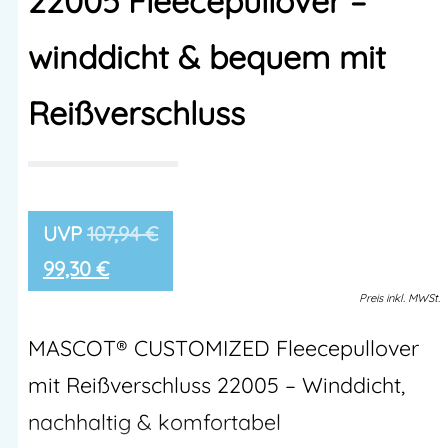
22005 Fleecepullover –
winddicht & bequem mit
Reißverschluss
107,94
€
99,30
€
Preis
inkl.
MWSt.
MASCOT® CUSTOMIZED Fleecepullover
mit Reißverschluss 22005 – Winddicht,
nachhaltig & komfortabel