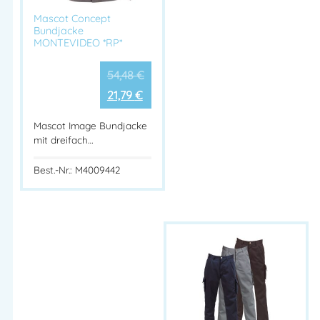
Mascot Concept
Bundjacke
MONTEVIDEO *RP*
54,48
€
21,79
€
Mascot Image Bundjacke
mit dreifach…
Best.-Nr.: M4009442