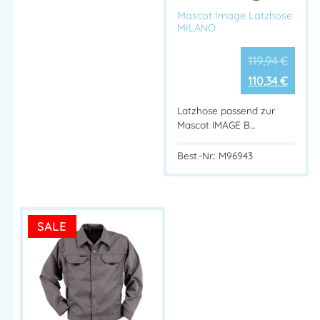
Mascot Image Latzhose
MILANO
119,94
€
110,34
€
Latzhose passend zur
Mascot IMAGE B…
Best.-Nr.: M96943
SALE