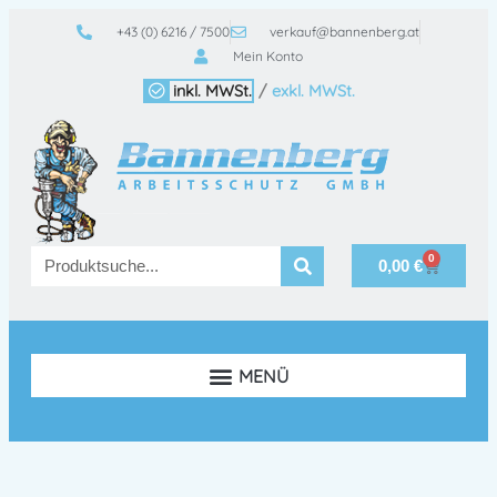
+43 (0) 6216 / 7500
verkauf@bannenberg.at
Mein Konto
inkl. MWSt.
/
exkl. MWSt.
0
0,00
€