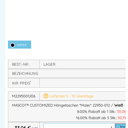
befestigt werden kann.
Für mehr Stauraum einfach weitere Hängetaschen
hinzufügen.
Wenn das Wetter umschlägt, lassen sich die
Hängetaschen ganz einfach von den langen Hosen
abnehmen und an Dreiviertelhosen oder Shorts
weiss
befestigen.
Technische Informationen
BEST.-NR.
LAGER
Kann mit dem Click Pocket System einfach und
BEZEICHNUNG
individuell auf CUSTOMIZED Hosen befestigt werden.
*
IHR PREIS
Besonders strapazierfähig und mit vielen Taschen mit
geschlossenem Boden.
M2295001206
Lieferzeit 5 - 10 Werktage
Eine der Hängetaschen mit zwei großen geräumigen
MASCOT® CUSTOMIZED Hängetaschen *Maler* 22950-012 /
Weiß
Taschen, einer wasserdichten Reißverschlusstasche und
8.00% Rabatt ab 1 Stk.:
33,06
einer abnehmbaren Schlaufe für Malerband.
16.00% Rabatt ab 5 Stk.:
30,19
Die andere Hängetasche mit einer großen geräumigen
33,06
€