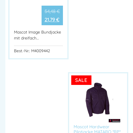
Adresse:
Silkeborgvej 14
54,48
€
DK-7442 Engesvang
21,79
€
Mehr Information E-Mail: info@bannenberg.at
Mascot Image Bundjacke
mit dreifach…
Best.-Nr.: M4009442
SALE
Mascot Hardwear
Pilotjacke MATARO *RP*