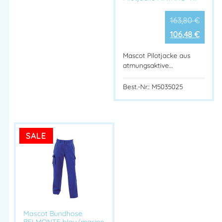
163,80
€
106,48
€
Mascot Pilotjacke aus
atmungsaktive…
Best.-Nr.: M5035025
SALE
Mascot Bundhose
BELMONTE blau/marine