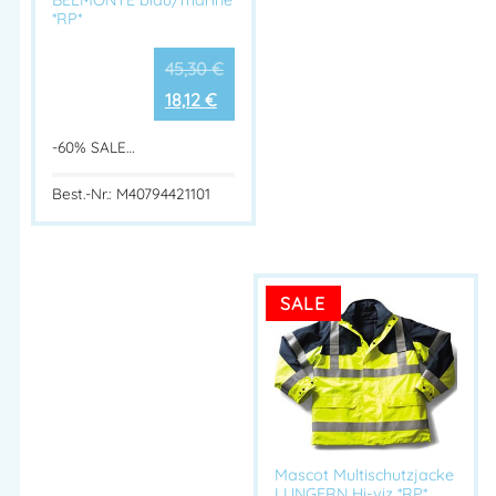
*RP*
45,30
€
18,12
€
-60% SALE…
Best.-Nr.: M40794421101
SALE
Mascot Multischutzjacke
LUNGERN Hi-viz *RP*