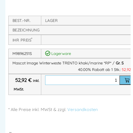
Das Steppfutter kann separat als Weste getragen
werden
BEST.-NR.
LAGER
Artikelnummer:
M9896251
Kategorien:
MASCOT®
BEZEICHNUNG
Berufsbekleidung
,
Mascot® IMAGE
,
Mascot® Image Winter
,
Industrie Berufsbekleidung
,
SALE
*
IHR PREIS
M9896251S
Lagerware
Herstellerinformationen
Mascot Image Winterweste TRENTO khaki/marine *RP* /
Gr. S
40.00% Rabatt ab 1 Stk.:
52,92
Hersteller:
MASCOT International A/S
52,92
€
inkl.
Herstelleranschrift:
MWSt.
Adresse:
Silkeborgvej 14
DK-7442 Engesvang
Mehr Information E-Mail: info@bannenberg.at
* Alle Preise
inkl.
MWSt & zzgl.
Versandkosten