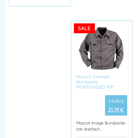
SALE
Mascot Concept
Bundjacke
MONTEVIDEO *RP*
54,48
€
21,79
€
Mascot Image Bundjacke
mit dreifach…