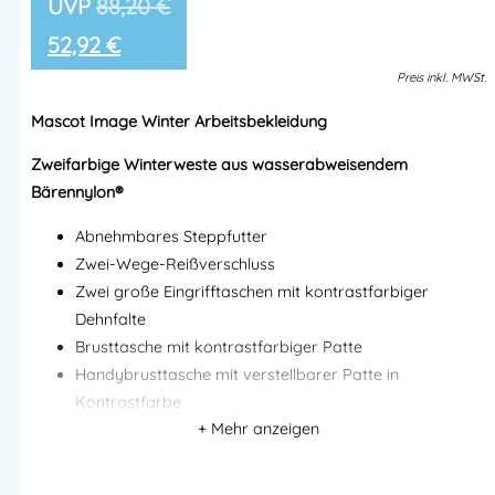
88,20
€
52,92
€
Preis
inkl.
MWSt.
Mascot Image Winter Arbeitsbekleidung
Zweifarbige Winterweste aus wasserabweisendem
Bärennylon®
Abnehmbares Steppfutter
Zwei-Wege-Reißverschluss
Zwei große Eingrifftaschen mit kontrastfarbiger
Dehnfalte
Brusttasche mit kontrastfarbiger Patte
Handybrusttasche mit verstellbarer Patte in
Kontrastfarbe
Innentasche mit Reißverschluss
Kontrastfarbiger Bund, verstellbar
Zwei kontrastfarbige Dehnfalten im Rücken