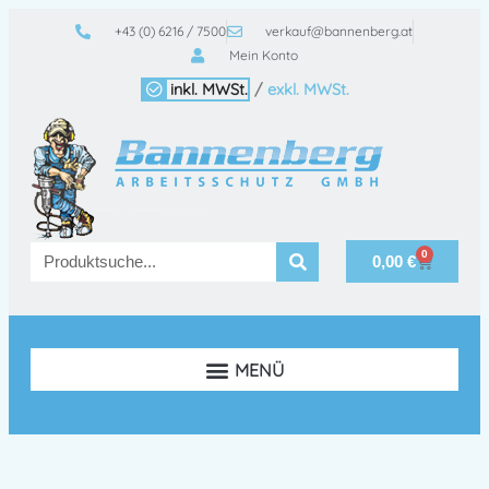
+43 (0) 6216 / 7500
verkauf@bannenberg.at
Mein Konto
inkl. MWSt.
/
exkl. MWSt.
0
0,00
€