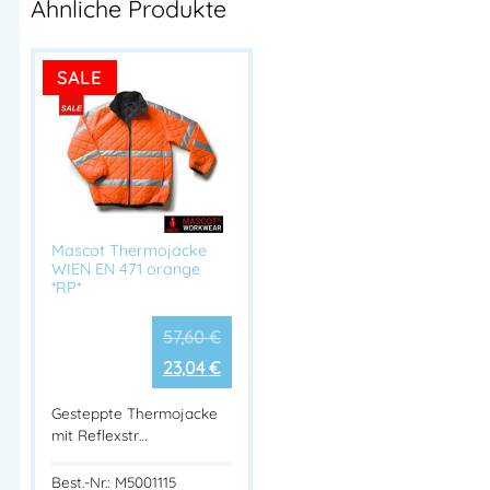
Ähnliche Produkte
SALE
Mascot Thermojacke
WIEN EN 471 orange
*RP*
57,60
€
23,04
€
Gesteppte Thermojacke
mit Reflexstr…
Best.-Nr.: M5001115