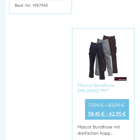
Best.-Nr.: M97943
Mascot Bundhose
ORLANDO *RP*
77,94
€
-
83,94
€
58,45
€
-
62,95
€
Mascot Bundhose mit
dreifachen Kapp…