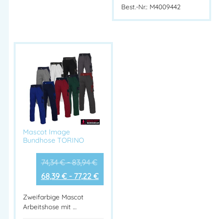
Best.-Nr.: M4009442
Mascot Image
Bundhose TORINO
74,34
€
-
83,94
€
68,39
€
-
77,22
€
Zweifarbige Mascot
Arbeitshose mit …