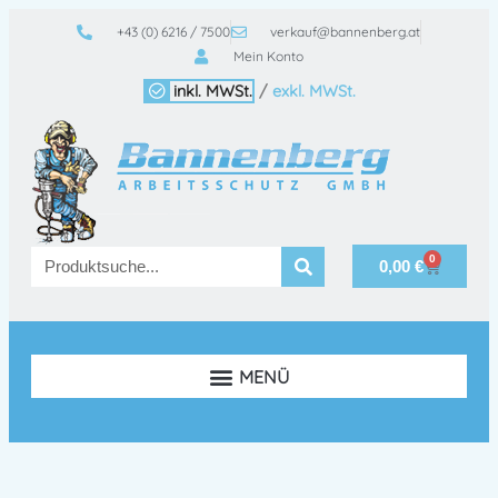
+43 (0) 6216 / 7500
verkauf@bannenberg.at
Mein Konto
inkl. MWSt.
/
exkl. MWSt.
0
0,00
€