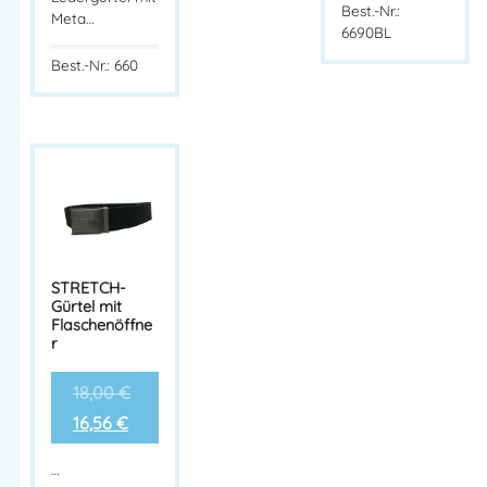
Best.-Nr.:
Meta…
6690BL
Herstellerinformationen
Best.-Nr.: 660
Hersteller:
PAUL H. KÜBLER
Bekleidungswerk GmbH. & Co.
Herstelleranschrift:
Adresse:
Jakob-Schüle-Straße 11-25
73655 Plüderhausen – DEUTSCHLAND
Mehr Information E-Mail: info@bannenberg.at
STRETCH-
Gürtel mit
Flaschenöffne
r
18,00
€
16,56
€
…