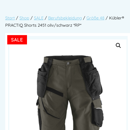
Start
/
Shop
/
SALE
/
Berufsbekleidung
/
Größe 48
/ Kübler®
PRACTIQ Shorts 2451 oliv/schwarz *RP*
SALE