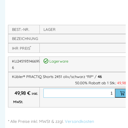
FUNKTION
Ergonomische Linienführung für mehr
Bewegungsfreiheit
BEST.-NR.
LAGER
2 Seitentaschen mit Übergriff-Funktion, Eingriffe mit
BEZEICHNUNG
CORDURA®-Verstärkung
*
IHR PREIS
2 geräumige Holstertaschen mit aufgesetzten
Werkzeugtaschen aus CORDURA®, optional in Hose
KU2451931466994
Lagerware
verstaubar
6
2 Gesäßtaschen; Tascheninnenseite mit CORDURA®-
Kübler® PRACTIQ Shorts 2451 oliv/schwarz *RP* /
46
Verstärkung, rechts mit Patte aus CORDURA® und
50.00% Rabatt ab 1 Stk.:
49,98
Klette
49,98
€
Rechts: lose doppelte Meterstabtasche, innen mit
inkl.
CORDURA®-Verstärkung, zusätzliche aufgesetzte
MWSt.
Multifunktionstasche, integrierte Hammerschlaufe
2 Schenkeltaschen mit Reißverschluss und CORDURA®-
* Alle Preise
inkl.
MWSt & zzgl.
Versandkosten
Verstärkung; Links: doppelte Schenkeltasche mit Patte