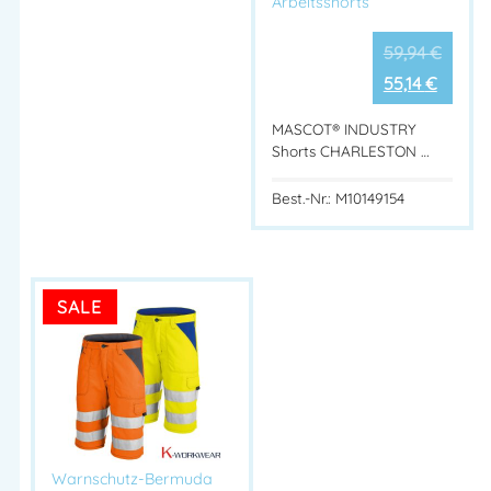
Arbeitsshorts
59,94
€
55,14
€
MASCOT® INDUSTRY
Shorts CHARLESTON …
Best.-Nr.: M10149154
SALE
Warnschutz-Bermuda