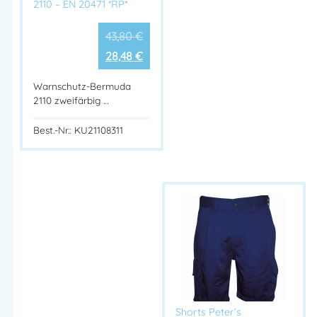
2110 – EN 20471 *RP*
43,80
€
28,48
€
Warnschutz-Bermuda
2110 zweifärbig …
Best.-Nr.: KU21108311
Shorts Peter’s