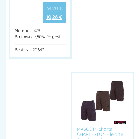
34,20
€
10,26
€
Material: 50%
Baumwolle,50% Polyest…
Best.-Nr.: 22647
MASCOT® Shorts
CHARLESTON – leichte