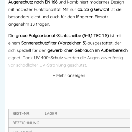
Augenschutz nach EN 166
und kombiniert modernes Design
mit höchster Funktionalität. Mit nur
ca. 23 g Gewicht
ist sie
besonders leicht und auch für den längeren Einsatz
angenehm zu tragen.
Die
graue Polycarbonat-Sichtscheibe (5-3,1 TEC 1 S)
ist mit
einem
Sonnenschutzfilter (Vorzeichen 5)
ausgestattet, der
sich speziell für den
gewerblichen Gebrauch im Außenbereich
eignet. Dank
UV 400-Schutz
werden die Augen zuverlässig
vor schädlicher UV-Strahlung geschützt.
Eine
kratzfeste Beschichtung
, flexible
Nasenpads
und
Bügel
sorgen für Langlebigkeit und hohen Tragekomfort. Mit dem
Kennzeichen S
verfügt die Brille über eine
erhöhte
mechanische Festigkeit
– geprüft mit einer 43 g Stahlkugel bei
5,1 m/s.
BEST.-NR.
LAGER
Produkteigenschaften:
BEZEICHNUNG
*