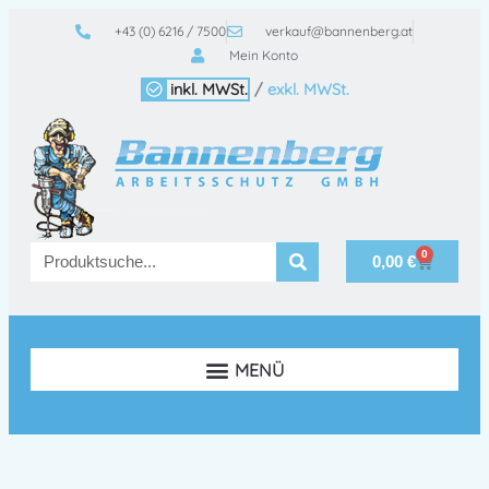
+43 (0) 6216 / 7500
verkauf@bannenberg.at
Mein Konto
inkl. MWSt.
/
exkl. MWSt.
0
0,00
€