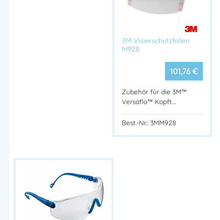
Herstellerinformationen
3M Visierschutzfolien
Importeur:
M928
Helmut FELDTMANN GmbH
Herstelleranschrift:
101,76
€
Zunftstraße 28
21244 Buchholz – DEUSCHLAND
Zubehör für die 3M™
Mehr Information E-Mail: info@bannenberg.at
Versaflo™ Kopft…
Best.-Nr.: 3MM928