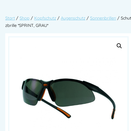
Start
/
Shop
/
Kopfschutz
/
Augenschutz
/
Sonnenbrillen
/ Schu
zbrille *SPRINT, GRAU*