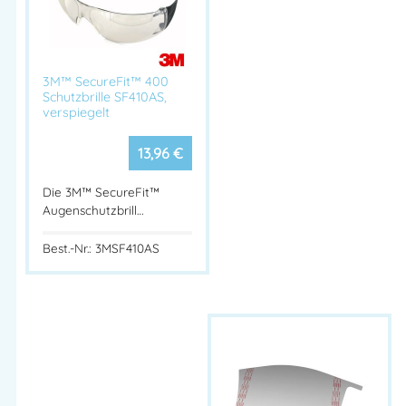
✔ Mehr Sicherheit durch erhöhte Stoßfestigkeit
✔ Ideal für Bau, Handwerk, Industrie & Outdoor-Einsätze
Die
TECTOR® SPRINT, GRAU Schutzbrille
ist die perfekte Wahl
3M™ SecureFit™ 400
für alle, die
UV-Schutz, Sonnenschutz und robuste Sicherheit
in
Schutzbrille SF410AS,
verspiegelt
einer leichten Arbeitsbrille suchen.
13,96
€
TECTOR Schutzbrille SPRINT GRAU
Schutzbrille EN 166 grau Sonnenschutz
Die 3M™ SecureFit™
Arbeitsbrille mit UV 400-Schutz
Augenschutzbrill…
Sicherheitsbrille kratzfest kaufen
Best.-Nr.: 3MSF410AS
Leichte Schutzbrille 23 g
Sonnenschutzbrille für Arbeit & Industrie
Stoßfeste Arbeitsschutzbrille
TECTOR Schutzbrille schwarz/orange
Artikelnummer:
FE41973
Kategorien:
Augenschutz
,
Sonnenbrillen
,
Bügelbrillen