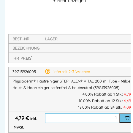
für die
Ganzkörperreinigung
bei leichten bis mittleren
Verschmutzungen.
Dank seines hautfreundlichen pH-Werts, der
seifen- und
alkalifreien Rezeptur
sowie des integrierten
Conditioners
eignet sich STEPHALEN® VITAL perfekt für die
tägliche
Körperpflege im Arbeitsalltag
.
BEST.-NR.
LAGER
BEZEICHNUNG
Das Produkt reinigt schonend, pflegt gleichzeitig Haut und
Haare und sorgt für eine
angenehme Frische
– ohne die Haut
*
IHR PREIS
auszutrocknen.
39G13926005
Lieferzeit 2-3 Wochen
Physioderm® Hautreiniger STEPHALEN® VITAL 200 ml Tube - Milder
Produkteigenschaften:
Haut- & Haarreiniger seifenfrei & hautneutral (39G13926005)
4.00% Rabatt ab 1 Stk.:
4,79
Sanfte Reinigung & Pflege in einem Schritt
10.00% Rabatt ab 12 Stk.:
4,49
Für Haut und Haare, ideal als Duschgel im
18.00% Rabatt ab 24 Stk.:
4,09
Arbeitsumfeld
Mit Zuckertensiden
4,79
€
inkl.
Besonders mild & hautverträglich, reinigt ohne zu
MWSt.
reizen