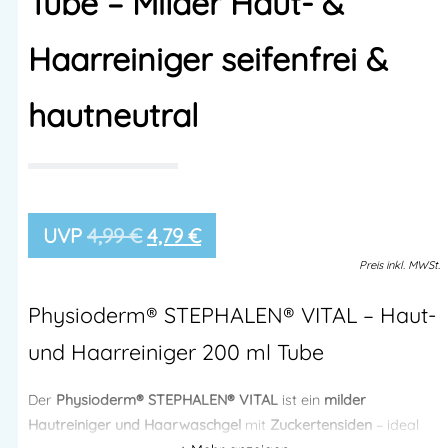
Tube – Milder Haut- &
Haarreiniger seifenfrei &
hautneutral
4,99
€
4,79
€
Preis
inkl.
MWSt.
Physioderm® STEPHALEN® VITAL – Haut-
und Haarreiniger 200 ml Tube
Der
Physioderm® STEPHALEN® VITAL
ist ein
milder
Hautreiniger und Haarwaschgel
mit
Zuckertensiden
– ideal