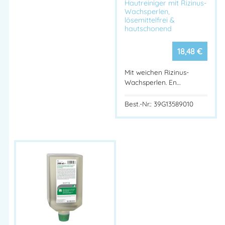
Hautreiniger mit Rizinus-
Wachsperlen,
Anwendung:
lösemittelfrei &
hautschonend
STEPHALEN® VITAL
auf die angefeuchtete Haut oder
das Haar auftragen.
18,48
€
Aufschäumen, kurz einwirken lassen und gründlich
Mit weichen Rizinus-
abspülen.
Wachsperlen. En…
Bei Bedarf täglich anwendbar.
Best.-Nr.: 39G13589010
Vorteile auf einen Blick:
✔ Mildes, hautfreundliches Duschgel für Haut & Haar
✔ Mit Zuckertensiden – sanft zur Haut, stark in der Reinigung
✔ Mit Conditioner für gepflegtes, leicht kämmbares Haar
✔ Seifen- & alkalifrei, hautneutraler pH-Wert
✔ Ideal für Beruf, Freizeit & Sport
Physioderm® STEPHALEN® VITAL – milder Haut- und